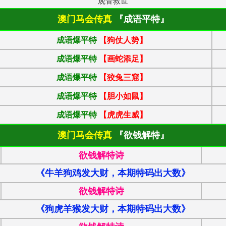
观音救世
澳门马会传真
『成语平特』
成语爆平特
【狗仗人势】
成语爆平特
【画蛇添足】
成语爆平特
【狡兔三窟】
成语爆平特
【胆小如鼠】
成语爆平特
【虎虎生威】
澳门马会传真
『欲钱解特』
欲钱解特诗
《牛羊狗鸡发大财，本期特码出大数》
欲钱解特诗
《狗虎羊猴发大财，本期特码出大数》