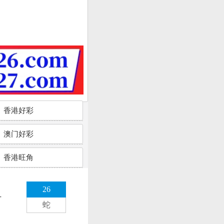
香港好彩
澳门好彩
香港旺角