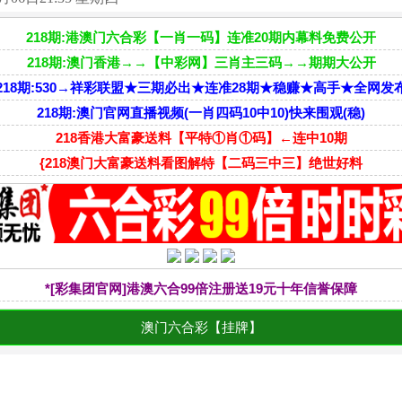
218期:港澳门六合彩【一肖一码】连准20期内幕料免费公开
218期:澳门香港→→【中彩网】三肖主三码→→期期大公开
218期:530→祥彩联盟★三期必出★连准28期★稳赚★高手★全网发
218期:澳门官网直播视频(一肖四码10中10)快来围观(稳)
218香港大富豪送料【平特①肖①码】←连中10期
{218澳门大富豪送料看图解特【二码三中三】绝世好料
*[彩集团官网]港澳六合99倍注册送19元十年信誉保障
澳门六合彩【挂牌】