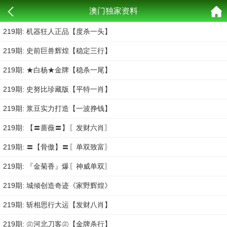
澳门独家资料
219期: 机器狂人正品【度杀一头】
219期: 史前巨兽辉煌【稳定三行】
219期: ★白杨★金牌【稳杀一尾】
219期: 史努比珍藏版【平特一肖】
219期: 浆豆实力打造【一波挣钱】
219期: 【〓蔷薇〓】〖发财六肖〗
219期: 〓【骨傲】〓〖单双致富〗
219期: 『金菊香』爆〖神威单双〗
219期: 城倾创造奇迹《家野辉煌》
219期: 斩相思行大运【发财八肖】
219期: ㊣河北刀客㊣【金牌杀行】