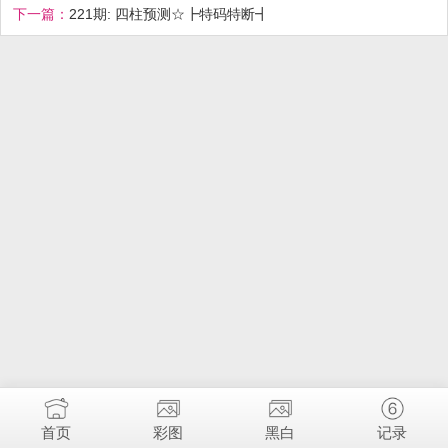
下一篇：
221期: 四柱预测☆┣特码特断┫
首页
彩图
黑白
记录