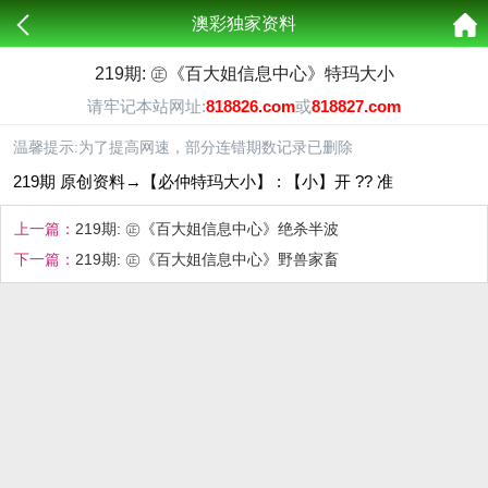
澳彩独家资料
219期: ㊣《百大姐信息中心》特玛大小
请牢记本站网址:
818826.com
或
818827.com
温馨提示:为了提高网速，部分连错期数记录已删除
219期 原创资料→【必仲特玛大小】 : 【小】开 ?? 准
上一篇：
219期: ㊣《百大姐信息中心》绝杀半波
下一篇：
219期: ㊣《百大姐信息中心》野兽家畜