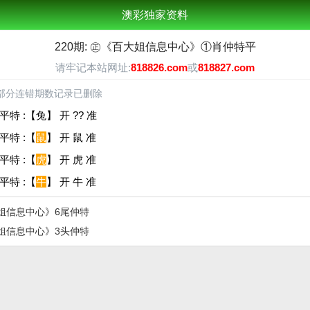
澳彩独家资料
220期: ㊣《百大姐信息中心》①肖仲特平
请牢记本站网址:
818826.com
或
818827.com
部分连错期数记录已删除
特 :【兔】 开 ?? 准
平特 :【
鼠
】 开 鼠 准
平特 :【
虎
】 开 虎 准
平特 :【
牛
】 开 牛 准
大姐信息中心》6尾仲特
大姐信息中心》3头仲特