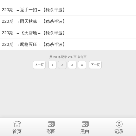
220期: →返手一招→【稳杀半波】
220期: →雨天秋凉→【稳杀半波】
220期: →飞天雪地→【稳杀半波】
220期: →鹰枪灭庄→【稳杀半波】
共 58 条记录 2/4 页 条每页
上一页
1
2
3
4
下一页
首页
彩图
黑白
记录