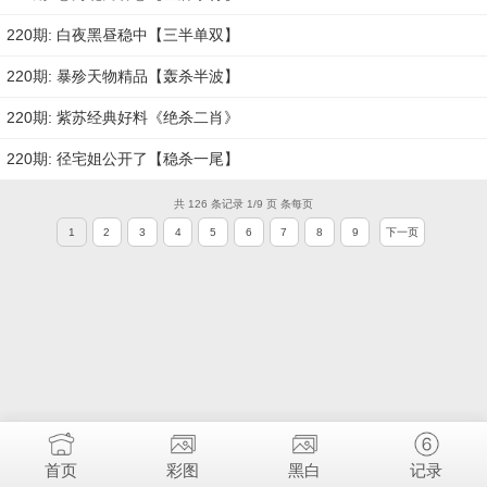
220期: 白夜黑昼稳中【三半单双】
220期: 暴殄天物精品【轰杀半波】
220期: 紫苏经典好料《绝杀二肖》
220期: 径宅姐公开了【稳杀一尾】
共 126 条记录 1/9 页 条每页
1
2
3
4
5
6
7
8
9
下一页
首页
彩图
黑白
记录