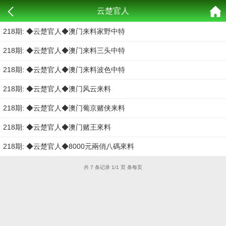
云楚官人
218期: ◆云楚官人◆澳门来料家野中特
218期: ◆云楚官人◆澳门来料三头中特
218期: ◆云楚官人◆澳门来料波色中特
218期: ◆云楚官人◆澳门风云来料
218期: ◆云楚官人◆澳门葡京赌侠来料
218期: ◆云楚官人◆澳门赌王來料
218期: ◆云楚官人◆8000元兩俏八碼來料
共 7 条记录 1/1 页 条每页