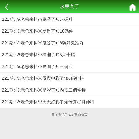
水果高手
221期: ※老总来料※惠泽了知八碼料
221期: ※老总来料※易得了知16碼仲
221期: ※老总来料※鬼谷了知8碼好鬼准吖
221期: ※老总来料※福湘了知5点十碼
221期: ※老总来料※民间了知三俏准
221期: ※老总来料※贵宾中彩了知8俏好料
221期: ※老总来料※星彩了知内慕二俏仲特
221期: ※老总来料※天天好彩了知传真①肖仲特
共 8 条记录 1/1 页 条每页