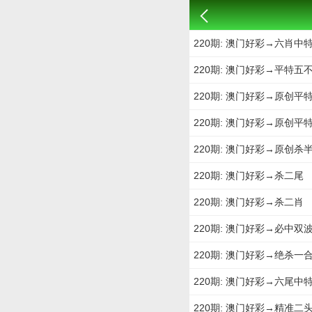
220期: 澳门好彩→六肖中
220期: 澳门好彩→平特五
220期: 澳门好彩→原创平
220期: 澳门好彩→原创平
220期: 澳门好彩→原创杀
220期: 澳门好彩→杀二尾
220期: 澳门好彩→杀二肖
220期: 澳门好彩→必中双
220期: 澳门好彩→绝杀一
220期: 澳门好彩→六尾中
220期: 澳门好彩→精准二