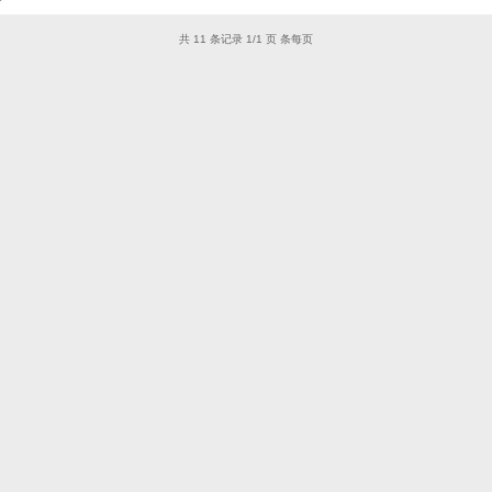
共 11 条记录 1/1 页 条每页