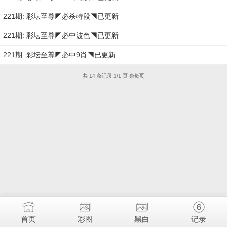
221期: 彩坛至尊◤必杀特段◥已更新
221期: 彩坛至尊◤必中波色◥已更新
221期: 彩坛至尊◤必中9肖◥已更新
共 14 条记录 1/1 页 条每页
首页
彩图
黑白
记录