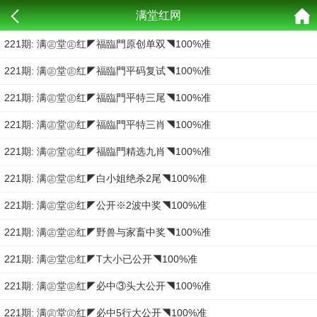
满堂红网
221期: 满㊣堂㊣红◤福臨門原创单双◥100%准
221期: 满㊣堂㊣红◤福臨門平码复试◥100%准
221期: 满㊣堂㊣红◤福臨門平特三尾◥100%准
221期: 满㊣堂㊣红◤福臨門平特三肖◥100%准
221期: 满㊣堂㊣红◤福臨門精选九肖◥100%准
221期: 满㊣堂㊣红◤白小姐绝杀2尾◥100%准
221期: 满㊣堂㊣红◤公开※2波中奖◥100%准
221期: 满㊣堂㊣红◤野兽与家畜中奖◥100%准
221期: 满㊣堂㊣红◤T大小已公开◥100%准
221期: 满㊣堂㊣红◤必中③头大公开◥100%准
221期: 满㊣堂㊣红◤必中5行大公开◥100%准