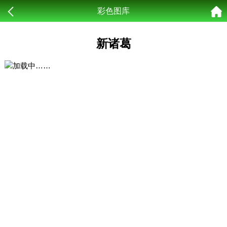
彩色图库
新诸葛