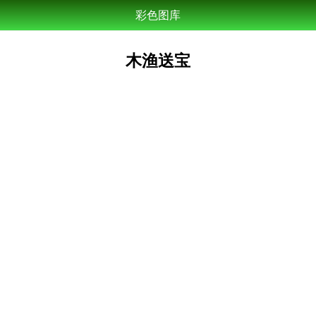
彩色图库
木渔送宝