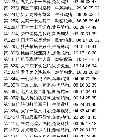
第122期 九九八十一照算,兔马鸡猪。02 06 38 47
第123期 四五二零同路行，牛鸡狗蛇。29 36 05 02
第124期 男儿两膝有黄金，牛鼠鸡猪。38 09 02 14
第125期 见其一未见其二，狗猪蛇羊。36 05 39 43
第126期 五方六土喜迎春,龙马羊狗。01 28 44 49
第127期 梦中说得是多财,鼠鸡狗猪。03 20 31 39
第128期 画虎不成反类狗，鼠猪鸡龙。08 17 28 02
第129期 猪头猪脑最好命,牛兔马鸡。24 31 40 41
第130期 艳丽妖娆迷惑人,虎兔龙狗。16 17 18 26
第131期 机灵聪慧讨人喜，鸡蛇虎马。10 14 17 11
第132期 大下底下铁公鸡,鼠虎兔猴。13 14 26 34
第133期 君子之交淡若水，鸡羊狗龙。16 01 20 24
第134期 一朝登天鸡犬鸣,马羊鸡狗。04 06 22 36
第135期 三蛇九鼠一起来,牛虎马狗。08 16 32 39
第136期 七八之数二相配,鼠兔蛇马。06 07 34 41
第137期 世人得知功最高,龙蛇鸡狗。06 14 25 35
第138期 眼似灯笼霸三川,牛羊猴猪。05 24 31 45
第139期 天字一发六可定,兔羊猴猪。04 32 40 42
第140期 开口恶毒不留情,兔龙鸡狗。23 28 41 43
第141期 来去无踪太神秘,兔龙马猪。03 05 17 18
第142期 月光暗淡步入林,兔蛇马狗。07 20 31 32
第143期 走到前头无回路,牛马狗猪。08 20 24 45