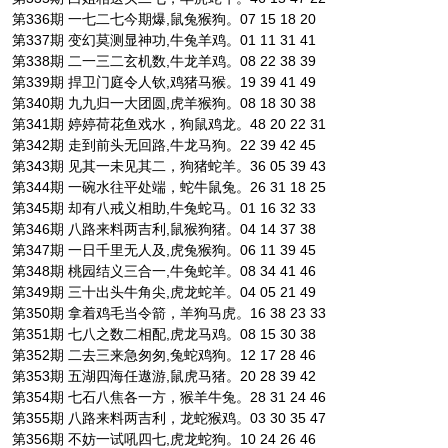
第336期 一七二七今期爆,鼠兔猴狗。07 15 18 20
第337期 变幻莫测显神功,牛兔羊鸡。01 11 31 41
第338期 二一三二玄机数,牛龙羊鸡。08 22 38 39
第339期 捍卫门庭令人钦,鸡猪马猴。19 39 41 49
第340期 九九归一大团圆,虎羊猴狗。08 18 30 38
第341期 婷婷荷花鱼戏水，狗鼠鸡龙。48 20 22 31
第342期 走到前头无回路,牛龙马狗。22 39 42 45
第343期 见其一未见其二，狗猪蛇羊。36 05 39 43
第344期 一碗水往平处端，蛇牛鼠兔。26 31 18 25
第345期 却有八戒义相助,牛兔蛇马。01 16 32 33
第346期 八路来料两吉利,鼠猴狗猪。04 14 37 38
第347期 一日千里无人及,虎兔猴狗。06 11 39 45
第348期 桃园结义三合一,牛兔蛇羊。08 34 41 46
第349期 三十出头牛角尖,虎龙蛇羊。04 05 21 49
第350期 拿着鸡毛当令箭，羊狗马虎。16 38 23 33
第351期 七八之数二相配,虎龙马鸡。08 15 30 38
第352期 二去三来急匆匆,兔蛇鸡狗。12 17 28 46
第353期 五湖四海任遨游,鼠虎马猪。20 28 39 42
第354期 七石八焦各一方，猴羊牛兔。28 31 24 46
第355期 八路来料两吉利，龙蛇猴鸡。03 30 35 47
第356期 不妨一试吼四七,虎龙蛇狗。10 24 26 46