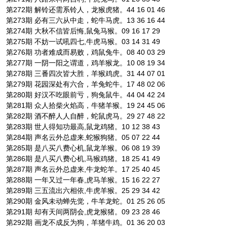
第272期 解铃还需系铃人，龙猴虎猪。44 16 01 46
第273期 必有三六从中走，蛇牛马虎。13 36 16 44
第274期 大秋不信皆后悔,鼠兔马猴。09 16 17 29
第275期 不妨一试吼四七,牛虎马猴。03 14 31 49
第276期 功者难成而易败，鸡鼠兔牛。08 40 03 29
第277期 一阴一阳之谓道，鸡羊猴龙。10 08 19 34
第278期 三番四次皆大胜，羊猴鸡虎。31 44 07 01
第279期 花园深处有六合，羊兔蛇牛。17 48 02 06
第280期 好汉不吃眼前亏，狗兔鼠牛。44 04 42 24
第281期 众人拾柴火焰高，牛猪羊猴。19 24 45 06
第282期 酒不醉人人自醉，蛇鼠虎马。29 27 48 22
第283期 世人得知功最高,鼠龙鸡猪。10 12 38 43
第284期 声名云外总虚来,蛇猴狗猪。05 07 22 44
第285期 是八买八费心机,鼠龙羊猴。06 08 19 39
第286期 是八买八费心机,马猴鸡猪。18 25 41 49
第287期 声名云外总虚来,牛龙蛇羊。17 25 40 45
第288期 一年又过一年春,虎马羊猴。15 16 22 27
第289期 三五流出六相依,牛虎羊猴。25 29 34 42
第290期 金风未动蝉先觉，牛羊龙蛇。01 25 26 05
第291期 却有天间两阴会,虎龙猴猪。09 23 28 46
第292期 画龙不成反为狗，羊猪牛鸡。01 36 20 03