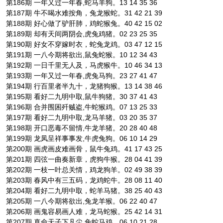
第186期 一年又过一年春,蛇马羊狗。13 14 35 36
第187期 牛不喝水难按角，兔龙猴蛇。31 42 21 39
第188期 好心做了驴肝肺，鸡蛇猴兔。40 42 15 02
第189期 却有天间两阴会,虎兔鸡猪。02 23 25 35
第190期 好女不穿嫁时衣，蛇兔龙鸡。03 47 12 15
第191期 一八今期将欲出,鼠兔蛇猴。10 12 34 43
第192期 一日千里无人及，马虎猴牛。10 46 34 13
第193期 一年又过一年春,虎兔马狗。23 27 41 47
第194期 行百里者半九十，龙猪狗猴。13 14 38 46
第195期 看好二九明中取,鼠牛狗猪。30 37 41 43
第196期 合并围困歼贼盗,牛蛇猴鸡。07 13 25 33
第197期 看好二九明中取,龙马羊猪。03 20 35 37
第198期 开口恶毒不留情,牛龙羊猪。20 28 40 48
第199期 龙凤呈祥事事发,牛虎兔狗。06 10 14 29
第200期 画虎画皮难画骨，鼠牛兔鸡。41 17 43 25
第201期 四弦一曲奏新章，虎狗牛猴。28 04 41 39
第202期 一枝一叶总关情，鸡龙狗羊。02 49 38 39
第203期 春风中有三五码，龙鸡蛇牛。28 08 11 40
第204期 看好二九明中取，蛇羊马猪。38 25 40 43
第205期 一八今期将欲出,兔龙羊猴。06 22 40 47
第206期 画鬼容易画人难，龙马蛇猴。25 42 14 31
第207期 真命天子下凡尘,兔蛇马鸡。06 10 21 28