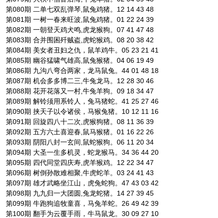
第080期 二单七双乱弹琴,鼠兔鸡猪。12 14 43 48
第081期 一树一春来旺波,鼠兔鸡猪。01 22 24 39
第082期 一朝登天鸡犬鸣,虎龙猴狗。07 41 47 48
第083期 合并围困歼贼盗,虎蛇猴鸡。08 20 38 42
第084期 美女者丑妇之仇，鼠羊鸡牛。05 23 21 41
第085期 幽谷猛啸气雄高,鼠兔猴猪。04 06 19 49
第086期 九沟八弯合两家，龙马鼠兔。44 01 48 18
第087期 机会多多博二三,牛兔龙马。12 28 30 46
第088期 花开花落又一村,牛兔羊狗。09 18 34 47
第089期 解铃须用系铃人，兔马猪蛇。41 25 27 46
第090期 挟天子以令诸侯，马猴兔猪。10 12 11 16
第091期 回旋四八十二次,虎猴狗猪。08 11 36 39
第092期 五方六土喜迎春,鼠马猴猪。01 16 22 26
第093期 阴阳八封一玄间,鼠蛇猴狗。06 11 20 34
第094期 大圣一生多机灵，蛇龙猴马。34 36 44 20
第095期 四代同堂四庆寿,虎羊猴鸡。12 22 34 47
第096期 树倒孙散难相聚,牛虎蛇羊。03 24 41 43
第097期 雄才武略坐江山，虎兔蛇狗。47 43 03 42
第098期 九九归一大团圆,兔龙蛇猪。14 27 39 45
第099期 牛跑狗追牧童喜，马兔羊蛇。26 49 42 39
第100期 翻手为云覆手雨，牛马鼠龙。30 09 27 10