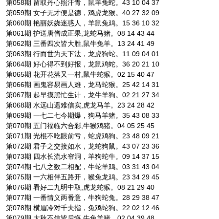
第058期 留取丹心照汗青，鼠羊兔蛇。43 10 04 37
第059期 女子无才便是德，鸡虎龙猴。40 27 32 09
第060期 艳丽妖娆迷惑人，羊鼠兔鸡。15 36 10 32
第061期 护送唐僧成正果,龙蛇马猪。08 14 43 44
第062期 三番四次皆大胜,鼠牛兔羊。13 24 41 49
第063期 行而世为天下法，龙虎狗蛇。11 09 04 01
第064期 好心得不到好报，龙鼠鸡蛇。36 20 21 10
第065期 花开花落又一村,鼠牛蛇猴。02 15 40 47
第066期 画鬼容易画人难，龙马蛇猴。25 42 14 31
第067期 起早摸黑忙生计，龙牛羊狗。02 21 27 34
第068期 水远山遥难信实,虎龙马羊。23 24 28 42
第069期 一七二七今期爆，狗马羊猪。35 43 08 33
第070期 五门福临六合彩,牛猴鸡猪。04 05 25 45
第071期 光棍不吃眼前亏，蛇虎鸡狗。23 48 09 21
第072期 君子之交接如水，龙蛇狗鼠。43 07 23 36
第073期 四水长流水帘洞，羊狗蛇牛。09 14 37 15
第074期 七八之数二相配，牛蛇羊鸡。03 31 43 04
第075期 一六相伴五路开，猴兔龙鸡。23 34 29 45
第076期 看好二九明中取,虎龙蛇猴。08 21 29 40
第077期 一番情义两番意，牛狗蛇兔。28 29 38 47
第078期 横眉冷对千夫指，兔鸡蛇狗。22 02 12 46
第079期 大秋不信皆后悔,牛兔羊猪。02 04 39 48