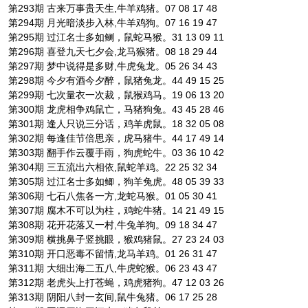
第293期 古来万事贵天生,牛羊鸡猪。07 08 17 48
第294期 月光暗淡步入林,牛羊鸡狗。07 16 19 47
第295期 过江名士多如鲗，鼠蛇马猴。31 13 09 11
第296期 喜登九天七夕会,龙马猴猪。08 18 29 44
第297期 梦中说得是多财,牛虎兔龙。05 26 34 43
第298期 今夕有酒今夕醉，鼠猪兔龙。44 49 15 25
第299期 七次量衣一次裁，鼠猴鸡马。19 06 13 20
第300期 龙虎相争鸡鼠亡，马猪狗兔。43 45 28 46
第301期 逢人只说三分话，鸡羊虎鼠。18 32 05 08
第302期 每逢佳节倍思亲，虎马猪牛。44 17 49 14
第303期 翻手作云覆手雨，狗虎蛇牛。03 36 10 42
第304期 三五流出六相依,鼠蛇羊鸡。22 25 32 34
第305期 过江名士多如鲫，狗羊兔虎。48 05 39 33
第306期 七石八焦各一方,龙蛇马猴。01 05 30 41
第307期 腐木不可以为柱，鸡蛇牛猪。14 21 49 15
第308期 花开花落又一村,牛兔羊狗。09 18 34 47
第309期 横挑鼻子竖挑眼，猴鸡猪鼠。27 23 24 03
第310期 开口恶毒不留情,龙马羊鸡。01 26 31 47
第311期 大细出海二五八,牛虎蛇猴。06 23 43 47
第312期 老虎头上打苍蝇，鸡虎猪狗。47 12 03 26
第313期 阴阳八封一玄间,鼠牛兔猪。06 17 25 28