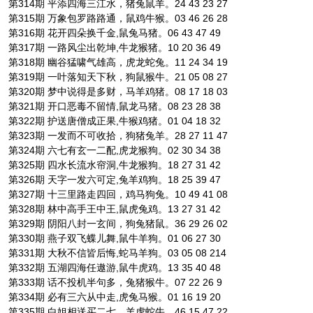
第314期 平添四海三江水，猪兔鼠羊。24 43 23 27
第315期 万象包罗路路通，鼠鸡牛猴。03 46 26 28
第316期 花开四朵换千金,鼠兔马猪。06 43 47 49
第317期 一路风尘出乾坤,牛龙猴猪。10 20 36 49
第318期 幽谷猛啸气雄高，虎龙蛇兔。11 24 34 19
第319期 一叶落知天下秋，狗鼠猴牛。21 05 08 27
第320期 梦中说得是多财，马羊鸡猪。08 17 18 03
第321期 开口恶毒不留情,鼠龙马猪。08 23 28 38
第322期 护送唐僧成正果,牛猴鸡猪。01 04 18 32
第323期 一发而不可收拾，狗猪兔羊。28 27 11 47
第324期 六七有玄一二配,虎龙猴狗。02 30 34 38
第325期 四水长流水帘洞,牛龙猴狗。18 27 31 42
第326期 天字一发六可定,兔羊鸡狗。18 25 39 47
第327期 十三里路走四回，鸡马狗兔。10 49 41 08
第328期 林中高手王中王,鼠虎兔鸡。13 27 31 42
第329期 阴阳八封一玄间，狗兔猪鼠。36 29 26 02
第330期 燕子双飞蝶儿舞,鼠牛羊狗。01 06 27 30
第331期 大秋不信皆后悔,蛇马羊狗。03 05 08 214
第332期 五湖四海任遨游,鼠牛虎鸡。13 35 40 48
第333期 话不投机半句多，兔猪猴牛。07 22 26 9
第334期 必有三六从中走,虎兔马猴。01 16 19 20
第335期 白姐相送买二七，羊虎蛇牛。46 15 47 22