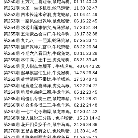
第250期 五方六土喜迎春,鼠蛇马狗。01 11 40 43
第251期 大圣一生多机灵,蛇马鸡猪。11 30 32 47
第252期 四水长流水帘洞,虎龙蛇猪。01 04 41 49
第253期 一路风尘出乾坤,鼠兔猴猪。06 16 22 45
第254期 水远山遥难信实,兔马猴猪。17 23 31 34
第255期 五湖豪杰会两广,牛蛇羊狗。13 17 32 38
第256期 九九八十一照算,蛇马狗猪。07 25 33 41
第257期 连归乾坤九宫中,牛蛇鸡猪。03 22 26 34
第258期 今期六合看四方,牛虎兔龙。08 11 23 28
第259期 林中高手王中王,虎兔蛇狗。03 31 33 49
第260期 贵人指点笔颜开，牛猪虎兔。48 04 43 20
第261期 起早摸黑忙生计,牛兔猴狗。14 25 26 34
第262期 处世清闲不带忧,牛羊猴鸡。17 33 48 49
第263期 瑞鹿送宝喜洋洋,虎兔马猴。13 22 24 27
第264期 狗后兔前绕二圈,牛龙羊鸡。05 12 23 45
第265期 暗侵肌骨丧三层,鼠蛇羊猪。19 21 28 31
第266期 机会多多博二三,牛兔羊鸡。02 12 24 48
第267期 一七二七今期爆,鼠龙羊鸡。02 30 41 42
第268期 逢人且说三分话，兔羊猴猪。15 23 14 42
第269期 花开四朵换千金,鼠牛马鸡。24 26 34 36
第270期 五是吉数有玄机,兔蛇狗猪。11 30 41 45
第271期 八路来料两吉利,牛虎兔马。01 26 35 43