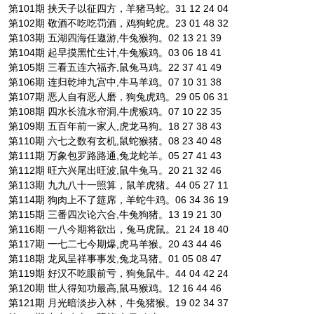
第101期 挟天子以征四方，羊猪马蛇。31 12 24 04
第102期 敬酒不吃吃罚酒，鸡狗蛇虎。23 01 48 32
第103期 五湖四海任遨游,牛兔猴狗。02 13 21 39
第104期 起早摸黑忙生计,牛兔猴鸡。03 06 18 41
第105期 三看五连六福齐,鼠兔马鸡。22 37 41 49
第106期 连归乾坤九宫中,牛马羊鸡。07 10 31 38
第107期 恶人自有恶人磨，狗兔虎鸡。29 05 06 31
第108期 四水长流水帘洞,牛虎猴鸡。07 10 22 35
第109期 五百年前一家人,虎龙马狗。18 27 38 43
第110期 六七之数有玄机,鼠蛇猴猪。08 23 40 48
第111期 万象包罗路路通,兔龙蛇羊。05 27 41 43
第112期 旺六兴尾出旺波,鼠牛兔马。20 21 32 46
第113期 九九八十一照算，鼠羊虎猪。44 05 27 11
第114期 狗肉上不了筵席，羊蛇牛鸡。06 34 36 19
第115期 三番四次论六合,牛兔狗猪。13 19 21 30
第116期 一八今期将欲出，兔马虎鼠。21 24 18 40
第117期 一七二七今期爆,虎马羊猴。20 43 44 46
第118期 龙凤呈祥事事发,兔龙马猪。01 05 08 47
第119期 好汉不吃眼前亏，狗兔鼠牛。44 04 42 24
第120期 世人得知功最高,鼠马猴鸡。12 16 44 46
第121期 月光暗淡步入林，牛兔猪猴。19 02 34 37