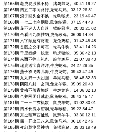
第165期 老虎屁股摸不得，猪鸡鼠龙。40 41 19 27
第166期 四五二零同路行,龙蛇马鸡。03 12 26 31
第167期 浪子回头金不换，蛇狗猴虎。23 19 46 47
第168期 一七二七今期爆,鼠兔蛇猴。07 15 44 49
第169期 花不迷人人自迷，猴蛇鼠虎。20 32 21 02
第170期 合看四九倒挂钩,虎兔猴鸡。06 09 14 34
第171期 六字顺意有财迎，龙兔鸡猪。01 42 45 48
第172期 贫贱之交不可忘，蛇马牛狗。32 41 14 26
第173期 千里姻缘一线牵，狗虎猪蛇。05 36 42 13
第174期 来而不往非礼也，蛇羊鸡马。21 07 38 40
第175期 瑞鹿送宝喜洋洋,牛虎蛇鸡。24 27 28 35
第176期 燕子双飞蝶儿舞,牛虎龙蛇。09 43 47 49
第177期 九九归一大团圆，羊鼠马猪。38 48 32 33
第178期 阴阳八封一玄间,兔龙羊猴。05 09 20 43
第179期 黄梅不落青梅落，牛鸡龙狗。14 36 32 13
第180期 合并围困歼贼盗,鼠兔蛇鸡。08 43 45 47
第181期 二一三二玄机数，鼠虎羊蛇。31 02 30 01
第182期 四水长流水帘洞,蛇羊猴猪。09 22 34 47
第183期 东扯葫芦西扯瓢，鼠鸡羊牛。03 30 12 11
第184期 四一开出三八来,鼠兔马鸡。06 10 42 46
第185期 变幻莫测显神功，兔猴狗猪。39 33 19 49