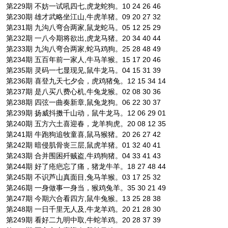
第229期 不妨一试吼四七,虎龙蛇狗。10 24 26 46
第230期 雄才武略坐江山,牛虎羊猪。09 20 27 32
第231期 九沟八弯合两家,鼠龙蛇马。05 12 25 29
第232期 一八今期将欲出,虎龙马猪。20 34 40 44
第233期 九沟八弯合两家,蛇马鸡狗。25 28 48 49
第234期 五百年前一家人,牛马羊猴。15 17 20 46
第235期 灵码一七显现见,鼠牛龙马。04 15 31 39
第236期 喜登九天七夕会，虎鸡猪兔。12 15 34 14
第237期 是八买八费心机,牛兔龙猴。02 08 30 36
第238期 四弦一曲奏新章,鼠兔龙狗。06 22 30 37
第239期 扬威抖擞千山动，鼠牛龙马。12 06 29 01
第240期 五方六土喜迎春，龙羊狗虎。20 08 12 35
第241期 牛跑狗追牧童喜,鼠马猴猪。20 26 27 42
第242期 暗侵肌骨丧三层,鼠虎羊猪。01 32 40 41
第243期 合并围困歼贼盗,牛鸡狗猪。04 33 41 43
第244期 好了疮疤忘了痛，猪龙牛羊。18 27 48 44
第245期 不识芦山真面目,兔马羊猴。03 17 25 32
第246期 一身做事一身当，猴鸡兔羊。35 30 21 49
第247期 今期六合看四方,鼠牛兔猴。13 25 28 38
第248期 一日千里无人及,牛龙羊鸡。20 21 28 30
第249期 看好二九明中取,牛蛇羊鸡。20 28 37 39