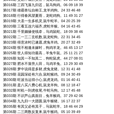
第016期 三四飞落九归迟，鼠马狗鸡。06 09 18 39
第017期 雄霸兽坛自称王,龙羊鸡狗。24 33 46 48
第018期 行得春风望夏雨，龙蛇鸡狗。11 49 31 27
第019期 大圣一生多机灵,鼠牛蛇羊。04 20 25 39
第020期 三看五连六福齐,虎蛇羊猴。04 16 43 45
第021期 千里姻缘使线牵，马鸡鼠蛇。18 09 38 46
第022期 二一三二玄机数,鼠龙蛇狗。22 31 34 45
第023期 得意浓时已遂愿,虎兔羊鸡。20 27 32 49
第024期 恨不相逢未嫁时，狗鸡羊龙。46 45 13 17
第025期 世人得知功最高，羊兔牛鼠。25 11 21 27
第026期 知其一不知其二，狗蛇鼠虎。44 27 08 01
第027期 肥水不落旁人田，马鸡羊兔。13 29 30 49
第028期 梦中说得是多财,虎兔龙猪。12 31 41 48
第029期 花园深处有六合,鼠蛇猴鸡。09 24 30 49
第030期 旺波当运得小心,鼠虎龙鸡。01 16 40 41
第031期 是八买八费心机,鼠龙羊狗。08 12 18 47
第032期 时机一到虎收尾,牛蛇马狗。12 17 45 48
第033期 不识芦山真面目，兔羊猴鸡。37 29 42 06
第034期 九九归一大团圆,鼠牛猴猪。16 17 22 37
第035期 有其父必有其子，马鼠蛇羊。18 46 44 29
第036期 二三两数反复来,鼠牛猴鸡。05 10 39 49