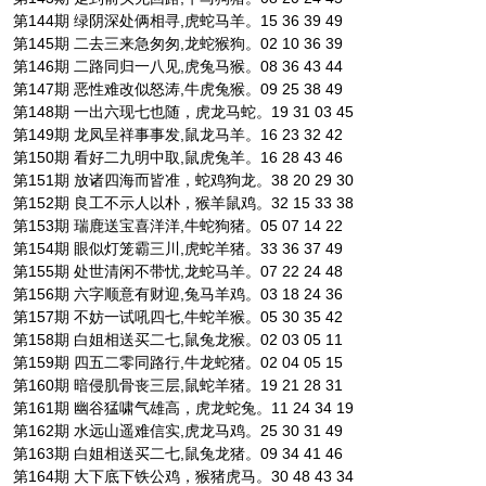
第144期 绿阴深处俩相寻,虎蛇马羊。15 36 39 49
第145期 二去三来急匆匆,龙蛇猴狗。02 10 36 39
第146期 二路同归一八见,虎兔马猴。08 36 43 44
第147期 恶性难改似怒涛,牛虎兔猴。09 25 38 49
第148期 一出六现七也随，虎龙马蛇。19 31 03 45
第149期 龙凤呈祥事事发,鼠龙马羊。16 23 32 42
第150期 看好二九明中取,鼠虎兔羊。16 28 43 46
第151期 放诸四海而皆准，蛇鸡狗龙。38 20 29 30
第152期 良工不示人以朴，猴羊鼠鸡。32 15 33 38
第153期 瑞鹿送宝喜洋洋,牛蛇狗猪。05 07 14 22
第154期 眼似灯笼霸三川,虎蛇羊猪。33 36 37 49
第155期 处世清闲不带忧,龙蛇马羊。07 22 24 48
第156期 六字顺意有财迎,兔马羊鸡。03 18 24 36
第157期 不妨一试吼四七,牛蛇羊猴。05 30 35 42
第158期 白姐相送买二七,鼠兔龙猴。02 03 05 11
第159期 四五二零同路行,牛龙蛇猪。02 04 05 15
第160期 暗侵肌骨丧三层,鼠蛇羊猪。19 21 28 31
第161期 幽谷猛啸气雄高，虎龙蛇兔。11 24 34 19
第162期 水远山遥难信实,虎龙马鸡。25 30 31 49
第163期 白姐相送买二七,鼠兔龙猪。09 34 41 46
第164期 大下底下铁公鸡，猴猪虎马。30 48 43 34