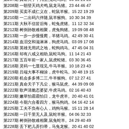
第208期 一朝登天鸡犬鸣,鼠龙马猪。23 44 46 47
第209期 买卖不成仁义在，蛇鼠羊猴。15 22 19 29
第210期 一二出码六伴随,鼠羊猴狗。10 30 34 39
第211期 大秋不信皆后悔，蛇兔虎猪。11 12 32 34
第212期 树倒孙散难相聚，虎兔狗猪。19 09 08 48
第213期 一步一步慢慢爬，羊猪马鸡。42 49 30 41
第214期 血泪交和滋淋淋，狗虎马鸡。03 09 17 08
第215期 英雄无用武之地，蛇狗鸡马。47 45 04 31
第216期 却有八戒义相助,鼠蛇马狗。11 14 21 43
第217期 五百年前一家人,鼠虎蛇猪。03 30 36 45
第218期 灵码一七显现见,牛马羊猴。10 18 23 43
第219期 吕端大事不糊涂，虎牛蛇马。30 48 19 15
第220期 机会多多博二三,牛羊猴狗。07 12 27 41
第221期 真命天子下凡尘，猴马鼠虎。44 39 09 08
第222期 歌声清脆态婆娑,牛虎马鸡。02 16 40 43
第223期 嫩草怕霜霜怕日，龙牛虎羊。20 40 41 01
第224期 今期六合看四方，猴马狗鸡。04 16 42 14
第225期 工夫不负有心人，鸡狗马猴。15 11 28 14
第226期 一日千里无人及,鼠蛇羊猴。04 06 32 33
第227期 树倒孙散难相聚,鼠兔蛇羊。24 29 40 49
第228期 丢下耙儿弄扫帚，马兔龙猴。20 41 40 02