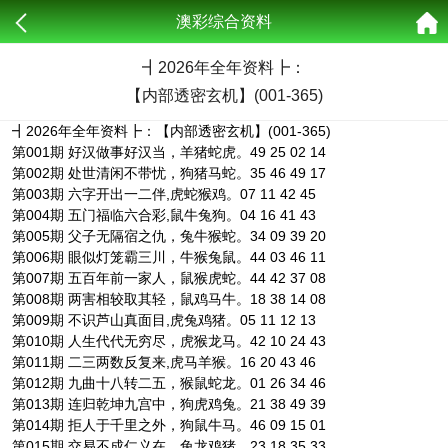
澳彩综合资料
┫
2026年全年资料┣：
【内部透密玄机】(001-365)
┫2026年全年资料┣：【内部透密玄机】(001-365)
第001期 好汉做事好汉当，羊猪蛇虎。49 25 02 14
第002期 处世清闲不带忧，狗猪马蛇。35 46 49 17
第003期 六字开出一二伴,虎蛇猴鸡。07 11 42 45
第004期 五门福临六合彩,鼠牛兔狗。04 16 41 43
第005期 父子无隔宿之仇，兔牛猴蛇。34 09 39 20
第006期 眼似灯笼霸三川，牛猴兔鼠。44 03 46 11
第007期 五百年前一家人，鼠猴虎蛇。44 42 37 08
第008期 两害相较取其轻，鼠鸡马牛。18 38 14 08
第009期 不识芦山真面目,虎兔鸡猪。05 11 12 13
第010期 人生代代无穷尽，虎猴龙马。42 10 24 43
第011期 二三两数反复来,虎马羊猴。16 20 43 46
第012期 九曲十八转二五，猴鼠蛇龙。01 26 34 46
第013期 连归乾坤九宫中，狗虎鸡兔。21 38 49 39
第014期 拒人于千里之外，狗鼠牛马。46 09 15 01
第015期 交易不成仁义在，兔龙鸡猪。23 18 35 33