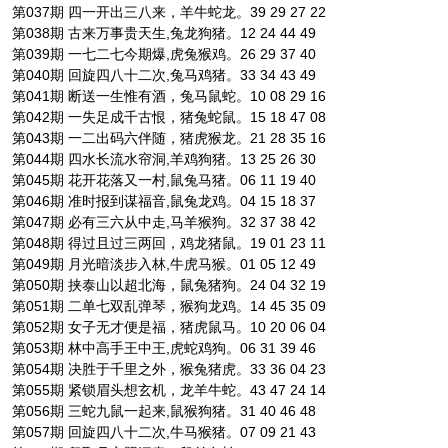
第037期 四一开出三八来，羊牛蛇龙。39 29 27 22
第038期 古来万事贵天生,兔龙狗猪。12 24 44 49
第039期 一七二七今期爆,虎兔猴鸡。26 29 37 40
第040期 回旋四八十二次,兔马鸡猪。33 34 43 49
第041期 断送一生惟有酒，兔马鼠蛇。10 08 29 16
第042期 一失足成千古恨，猪兔蛇鼠。15 18 47 08
第043期 一二出码六伴随，猪虎猴龙。21 28 35 16
第044期 四水长流水帘洞,羊鸡狗猪。13 25 26 30
第045期 花开花落又一村,鼠兔马猪。06 11 19 40
第046期 准时报到谋福音,鼠兔龙鸡。04 15 18 37
第047期 必有三六从中走,马羊猴狗。32 37 38 42
第048期 得过且过三两回，鸡龙猪鼠。19 01 23 11
第049期 月光暗淡步入林,牛虎马猴。01 05 12 49
第050期 挟泰山以超北海，鼠兔猪狗。24 04 32 19
第051期 二单七双乱弹琴，猴狗龙鸡。14 45 35 09
第052期 女子无才便是福，猪虎鼠马。10 20 06 04
第053期 林中高手王中王,虎蛇鸡狗。06 31 39 46
第054期 决胜于千里之外，猴兔猪虎。33 36 04 23
第055期 紧锁眉头想玄机，龙羊牛蛇。43 47 24 14
第056期 三蛇九鼠一起来,鼠猴狗猪。31 40 46 48
第057期 回旋四八十二次,牛马猴猪。07 09 21 43