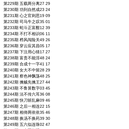
第229期 五载两分离27 29
第230期 功到自然成23 24
第231期 心之官则思19 09
第232期 司马牛之叹35 01
第233期 蛇斗正富酣12 39
第234期 不打不相识06 11
第235期 栉风闯险关49 26
第236期 穿云应其昌05 17
第237期 下注用心猜17 27
第238期 富贵不能淫48 24
第239期 合成十一字41 17
第240期 女大不中留28 29
第241期 察色神飘荡48 25
第242期 擒贼先擒王27 44
第243期 不鲁算数字03 45
第244期 法不传六耳36 08
第245期 快刀斩乱麻09 46
第246期 之后一相连22 15
第247期 相倚两依依35 46
第248期 换汤不换药39 30
第249期 五六似连珠02 47