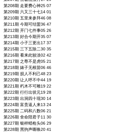
第208期 走要费心神25 07
第209期 六又三十七14 01
第210期 五里来参拜46 08
第211期 今期可结盟36 47
第212期 开门七件事05 26
第213期 好合今期开35 07
第214期 小子三更出17 37
第215期 三下五除二30 35
第216期 看来此较淡02 42
第217期 之尊不是虎05 21
第218期 婊子无根苗06 46
第219期 损人不利己48 23
第220期 让人呼不中44 19
第221期 朽木不可雕19 22
第222期 行行出状元19 28
第223期 出洞四十现30 14
第224期 富贵逼人来13 24
第225期 二码和八数06 21
第226期 舍命陪君子11 30
第227期 银样蜡枪头06 29
第228期 黑驹声嘶唤20 41