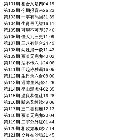
第101期 相合又是四04 19
第102期 今期报喜来26 23
第103期 一零有码回31 39
第104期 生肖最无智16 11
第105期 可望不可即37 46
第106期 佳人到三更11 09
第107期 三八有姐合24 49
第108期 两姓混一谈11 43
第109期 覆巢无完卵40 02
第110期 法不传六耳24 06
第111期 四起称独霸16 05
第112期 生肖为六台08 06
第113期 遇隙显风骚21 26
第114期 坐山观虎斗02 35
第115期 温良恭俭让16 28
第116期 断来又续续49 06
第117期 三二喜相连12 13
第118期 覆巢无完卵20 04
第119期 二宇分外红01 44
第120期 相攻如狼虎37 14
第121期 交释在沙场21 45