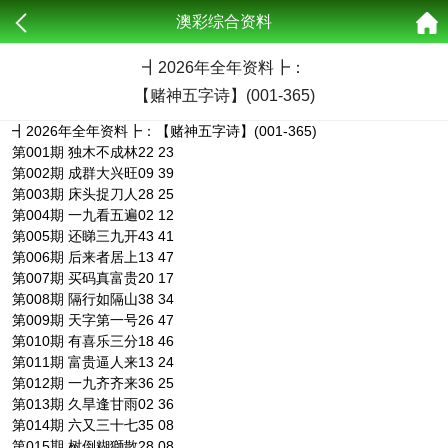
澳彩综合资料
┫
2026年全年资料┣：
【赌神五字诗】(001-365)
┫2026年全年资料┣：【赌神五字诗】(001-365)
第001期 独木不成林22 23
第002期 成群大兴旺09 39
第003期 床头捉刀人28 25
第004期 一九看五遍02 12
第005期 还睇三九开43 41
第006期 后来者居上13 47
第007期 买码真富贵20 17
第008期 隔行如隔山38 34
第009期 天字第一号26 47
第010期 有喜乐三分18 46
第011期 富贵逼人来13 24
第012期 一九齐齐来36 25
第013期 久旱逢甘雨02 36
第014期 六又三十七35 08
第015期 树倒糊獅散28 08