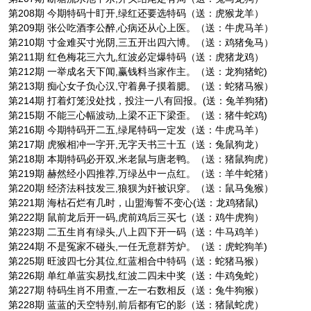
第208期 今期特码十盯开,绿红还要选特码（送：虎猴龙羊）
第209期 张公吃酒李公醉,心病还从心上医。（送：牛虎马羊）
第210期 寸金难买寸光阴,三五开出四六博。（送：鸡猪兔马）
第211期 红色梅花三六九,红波必定爆特码（送：虎猪龙鸡）
第212期 一举成名天下闻,赢钱料当家作主。（送：龙狗猪蛇)
第213期 痴心女子负心汉,守着鼻子摸着腮。（送：蛇猪马猴）
第214期 打着灯笼没处找，投注一八有回报。(送：兔羊狗猪)
第215期 不能三心幅波动,上梁不正下梁歪。（送：猪牛蛇鸡)
第216期 今期特码开二五,绿尾特码一定发（送：牛虎马羊）
第217期 虎猴相冲一字开,无字天书三十五（送：兔鼠狗龙）
第218期 本期特码必开双,米老鼠与唐老鸭。（送：猪鼠狗虎）
第219期 赫然经小四推荐,万绿丛中一点红。（送：羊牛蛇猪）
第220期 经济法科技发三,狼狈为奸被识穿。（送：鼠马兔猴）
第221期 海枯石烂有几时，山盟海誓不变心(送：龙鸡猪鼠)
第222期 鼠前龙后开一码,虎前鸡后三买七（送：鸡牛虎狗）
第223期 二五生肖有绿头,八上四下开一码（送：牛马鸡羊）
第224期 不是冤家不碰头,一任无意群芳炉。（送：虎蛇狗羊)
第225期 旺波四七分其位,红蓝相合中特码（送：蛇猪马猴）
第226期 单红单蓝实易找,红波二四未中奖（送：牛鸡兔蛇）
第227期 特码生肖不用查,一左一右数相反（送：兔牛狗猴）
第228期 蓝蓝的天空特别,前后都有它的影（送：猪鼠蛇虎）