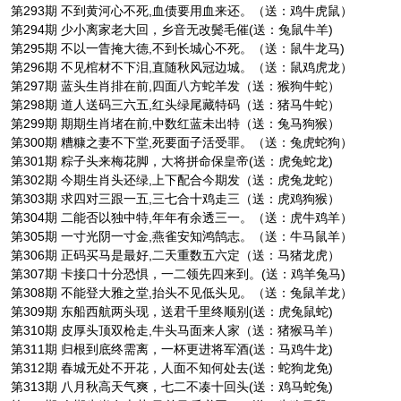
第293期 不到黄河心不死,血债要用血来还。（送：鸡牛虎鼠）
第294期 少小离家老大回，乡音无改鬓毛催(送：兔鼠牛羊)
第295期 不以一眚掩大德,不到长城心不死。（送：鼠牛龙马)
第296期 不见棺材不下泪,直随秋风冠边城。（送：鼠鸡虎龙）
第297期 蓝头生肖排在前,四面八方蛇羊发（送：猴狗牛蛇）
第298期 道人送码三六五,红头绿尾藏特码（送：猪马牛蛇）
第299期 期期生肖堵在前,中数红蓝未出特（送：兔马狗猴）
第300期 糟糠之妻不下堂,死要面子活受罪。（送：兔虎蛇狗）
第301期 粽子头来梅花脚，大将拼命保皇帝(送：虎兔蛇龙)
第302期 今期生肖头还绿,上下配合今期发（送：虎兔龙蛇）
第303期 求四对三跟一五,三七合十鸡走三（送：虎鸡狗猴）
第304期 二能否以独中特,年年有余透三一。（送：虎牛鸡羊）
第305期 一寸光阴一寸金,燕雀安知鸿鹄志。（送：牛马鼠羊）
第306期 正码买马是最好,二天重数五六定（送：马猪龙虎）
第307期 卡接口十分恐惧，一二领先四来到。(送：鸡羊兔马)
第308期 不能登大雅之堂,抬头不见低头见。（送：兔鼠羊龙）
第309期 东船西航两头现，送君千里终顺别(送：虎兔鼠蛇)
第310期 皮厚头顶双枪走,牛头马面来人家（送：猪猴马羊）
第311期 归根到底终需离，一杯更进将军酒(送：马鸡牛龙)
第312期 春城无处不开花，人面不知何处去(送：蛇狗龙免)
第313期 八月秋高天气爽，七二不凑十回头(送：鸡马蛇兔)