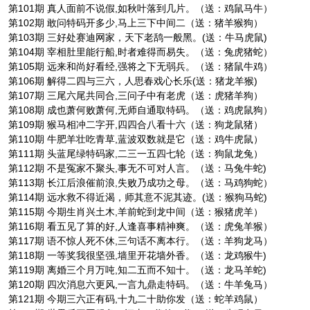
第101期 真人面前不说假,如秋叶落到几片。（送：鸡鼠马牛）
第102期 敢问特码开多少,马上三下中间二（送：猪羊猴狗）
第103期 三好处赛迪网家，天下老鸹一般黑。(送：牛马虎鼠)
第104期 宰相肚里能行船,时者难得而易失。（送：兔虎猪蛇）
第105期 远来和尚好看经,强将之下无弱兵。（送：猪鼠牛鸡）
第106期 解得二四与三六，人思春戏心长乐(送：猪龙羊猴)
第107期 三尾六尾共同合,三问子中有老虎（送：虎猪羊狗）
第108期 成也萧何败萧何,无师自通取特码。（送：鸡虎鼠狗）
第109期 猴马相冲二字开,四四合八看十六（送：狗龙鼠猪）
第110期 牛肥羊壮吃青草,蓝波双数就是它（送：鸡牛虎鼠）
第111期 头蓝尾绿特码家,二三一五四七轮（送：狗鼠龙兔）
第112期 不是冤家不聚头,事无不可对人言。（送：马兔牛蛇)
第113期 长江后浪催前浪,失败乃成功之母。（送：马鸡狗蛇）
第114期 远水救不得近渴，师其意不泥其迹。(送：猴狗马蛇)
第115期 今期生肖兴土木,羊前蛇到龙中间（送：猴猪虎羊）
第116期 看五见了算的好,人逢喜事精神爽。（送：虎兔羊猴）
第117期 语不惊人死不休,三句话不离本行。（送：羊狗龙马）
第118期 一等奖我很坚强,墙里开花墙外香。（送：龙鸡猴牛)
第119期 离婚三个月万吨,知二五而不知十。（送：龙马羊蛇)
第120期 四次消息六更风,一言九鼎走特码。（送：牛羊兔马）
第121期 今期三六正有码,十九二十助你发（送：蛇羊鸡鼠）