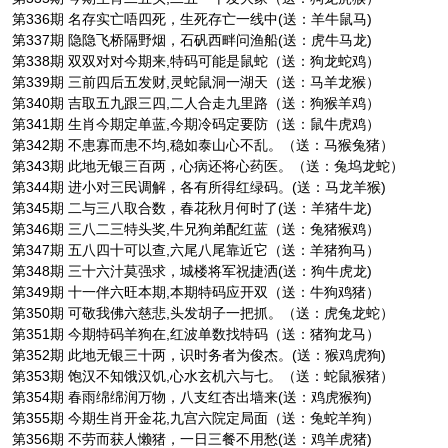
第336期 名存实亡唔四死，生死存亡一线中(送：羊牛鼠马)
第337期 隐隐飞桥隔野烟，石矾西畔问渔船(送：虎牛马龙)
第338期 双双对对今期来,特码可能是鼠蛇（送：狗龙蛇鸡）
第339期 三前四后五发财,灵蛇鼠洞一湖天（送：马羊龙猴）
第340期 吉取五九跟三四,二人合走九里路（送：狗猴羊鸡）
第341期 生肖今期定单蓝,今期冷码定要防（送：鼠牛虎鸡）
第342期 不患寡而患不均,稳如泰山心不乱。（送：马猴兔猪）
第343期 此地无银三百两，心病还将心药医。（送：兔坞龙蛇）
第344期 进小对三民调解，各有所得红绿码。(送：马龙羊猴)
第345期 二与三八取合数，春花秋月何时了(送：羊猪牛龙)
第346期 三八二三特头奖,牛兄狗弟配红蓝（送：兔猪猴鸡）
第347期 五八四十可以查,六尾八尾靠近它（送：羊猪狗马）
第348期 三十六汁莫强求，城楼将军祝捷洒(送：狗牛虎龙)
第349期 十一伴六旺本期,本期特码应开双（送：牛狗鸡猪）
第350期 可敬我佛六慈悲,头发胡子一把抓。（送：虎兔龙蛇）
第351期 今期特码羊狗在,红波单数找特码（送：猪狗龙马）
第352期 此地无银三十两，识时务者为俊杰。(送：猴鸡虎狗)
第353期 饱汉不知饿汉饥,心水玄机六与七。（送：蛇鼠猴猪）
第354期 春雨绵绵润万物，八支红杏出墙来(送：鸡虎猴狗)
第355期 今期生肖开金花,九宫六院定局面（送：兔蛇羊狗）
第356期 不劳而获人懒猪，一日三餐不用愁(送：鸡羊虎猪)