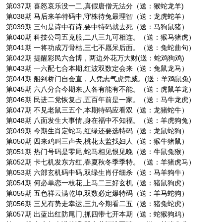
第037期 喜怒哀乐没一二,真假唐僧无法分（送：猴蛇龙羊)
第038期 马后来羊特码中,守株待兔最理智（送：龙虎蛇羊）
第039期 三句是诗中有诗,要中特码就去死（送：马狗鼠猪）
第040期 科技公司五克服,二八三九可相连。（送：猴马猪虎）
第041期 一将功成万骨枯,三七不愿呆后面。（送：兔蛇曲句）
第042期 提醒彩民六合博，两边外花万大财(送：蛇鸡狗鸡)
第043期 一六配七合本期,红波双数定会来（送：兔鼠龙马）
第044期 船到桥门自会直，人凭志气虎凭威。(送：羊鸡鼠兔)
第045期 六八分合今期来,人各有能有不能。（送：虎鼠羊龙）
第046期 民进二党恢复占,五百年前是一家。（送：马牛龙虎）
第047期 不见老鼠三五个,本期特码应看双（送：龙猪蛇牛）
第048期 八面发生大事情,身在福中不知福。（送：羊虎狗兔）
第049期 今期生肖定蛇马,红绿还要选特码（送：龙鼠蛇狗）
第050期 四来鸡叫三声去,桃花太监找妇人（送：猴牛猪鼠）
第051期 热门号码是零尾,蛇马相见恨见晚（送：牛鼠兔猴）
第052期 卡七机发东方红,春夏秋冬季季特。（送：羊猪虎马）
第053期 六部玄机码中码,双绿生肖仔细杀（送：马羊狗牛）
第054期 何必单恋一枝花,上马二三好玄机（送：猪鼠狗虎）
第055期 五色祥云满乾坤,双数必定爆特码（送：羊马蛇狗）
第056期 三兄有势走幸运,三九今期看二五（送：猪兔蛇虎）
第057期 出蓝出红防尾门,抓四带七开本期（送：蛇猴狗鸡）