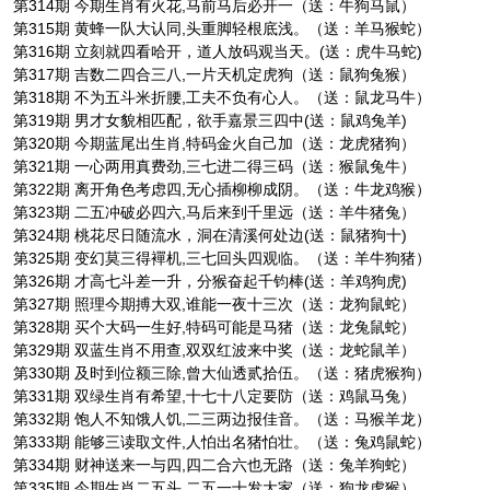
第314期 今期生肖有火花,马前马后必开一（送：牛狗马鼠）
第315期 黄蜂一队大认同,头重脚轻根底浅。（送：羊马猴蛇）
第316期 立刻就四看哈开，道人放码观当天。(送：虎牛马蛇)
第317期 吉数二四合三八,一片天机定虎狗（送：鼠狗兔猴）
第318期 不为五斗米折腰,工夫不负有心人。（送：鼠龙马牛）
第319期 男才女貌相匹配，欲手嘉景三四中(送：鼠鸡兔羊)
第320期 今期蓝尾出生肖,特码金火自己加（送：龙虎猪狗）
第321期 一心两用真费劲,三七进二得三码（送：猴鼠兔牛）
第322期 离开角色考虑四,无心插柳柳成阴。（送：牛龙鸡猴）
第323期 二五冲破必四六,马后来到千里远（送：羊牛猪兔）
第324期 桃花尽日随流水，洞在清溪何处边(送：鼠猪狗十)
第325期 变幻莫三得襌机,三七回头四观临。（送：羊牛狗猪）
第326期 才高七斗差一升，分猴奋起千钧棒(送：羊鸡狗虎)
第327期 照理今期搏大双,谁能一夜十三次（送：龙狗鼠蛇）
第328期 买个大码一生好,特码可能是马猪（送：龙兔鼠蛇）
第329期 双蓝生肖不用查,双双红波来中奖（送：龙蛇鼠羊）
第330期 及时到位额三除,曾大仙透贰拾伍。（送：猪虎猴狗）
第331期 双绿生肖有希望,十七十八定要防（送：鸡鼠马兔）
第332期 饱人不知饿人饥,二三两边报佳音。（送：马猴羊龙）
第333期 能够三读取文件,人怕出名猪怕壮。（送：兔鸡鼠蛇）
第334期 财神送来一与四,四二合六也无路（送：兔羊狗蛇）
第335期 今期生肖二五头,二五一十发大家（送：狗龙虎猴）