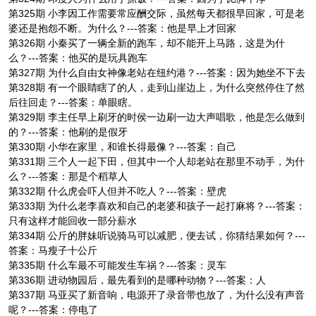
第325期 小李因工作需要常应酬交际，虽然每天都很早回家，可是老
婆还是抱怨不断。为什么？---答案：他是早上才回家
第326期 小秦买了一辆全新的跑车，却不能开上马路，这是为什
么？---答案：他买的是玩具跑车
第327期 为什么自由女神像老站在纽约港？---答案：因为她坐不下去
第328期 有一个眼睛瞎了的人，走到山崖边上，为什么突然停住了然
后往回走？---答案：单眼瞎。
第329期 李主任早上刷牙的时侯一边刷一边大声唱歌，他是怎么做到
的？---答案：他刷的是假牙
第330期 小华在家里，和谁长得最像？---答案：自己
第331期 三个人一起下田，但其中一个人却老站在那里不动手，为什
么？---答案：那是个稻草人
第332期 什么虎会吓人但并不吃人？---答案：壁虎
第333期 为什么老李喜欢和自己的老婆和孩子一起打麻将？---答案：
只有这样才能回收一部分薪水
第334期 公斤的胖妹听说骑马可以减肥，便去试，你猜结果如何？---
答案：马瘦子十公斤
第335期 什么车最不可能发生车祸？---答案：灵车
第336期 进动物园后，最先看到的是哪种动物？---答案：人
第337期 马亚买了新音响，电源开了录音带也放了，为什么没有声音
呢？---答案：停电了