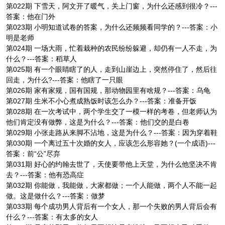
第022期 下雪天，阿文开了暖气，关上门窗，为什么还感到很冷？---
答案：他在门外
第023期 小明知道试卷的答案，为什么还频频看同学的？---答案：小
明是老师
第024期 一场大雨，忙着栽种的农民纷纷躲避，却仍有一人不走，为
什么？---答案：稻草人
第025期 有一个眼睛瞎了的人，走到山崖边上，突然停住了，然后往
回走，为什么?---答案：他瞎了一只眼
第026期 家有家规，国有国规，那动物园里有啥规？---答案：乌龟
第027期 生米不小心煮成熟饭时该怎么办？---答案：准备开饭
第028期 在一次考试中，两个学生交了一模一样的考卷，但老师认为
他们肯定没有做弊，这是为什么？---答案：他们交的是白卷
第029期 小张走路从来脚不沾地，这是为什么？---答案：因为穿着鞋
第030期 一个离过五十次婚的女人，应该怎么形容她？(一个成语)---
答案：前“公”尽弃
第031期 好心的约翰去世了，天使要带他上天堂，为什么他坚决不肯
去？---答案：他有恐高症
第032期 你能做，我能做，大家都做；一个人能做，两个人不能一起
做。这是做什么？---答案：做梦
第033期 每个成功男人背后有一个女人，那一个失败的男人背后会有
什么？---答案：有太多的女人