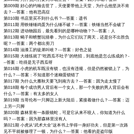
第009期 好心的约翰去世了，天使要带他上天堂，为什么他坚决不肯
去？---答案：他有恐高症
第010期 书店里买不到什么书 ?---答案：遗书
第011期 用铁锤锤鸡蛋为什么锤不破？---答案：铁锤当然不会破了
第012期 进动物园后，最先看到的是哪种动物？?---答案：人
第013期 蝎子和螃蟹玩猜拳，为什么它们玩了两天，还是分不出胜负
呢？---答案：两个都出剪刀
第014期 油漆工的徒弟叫啥？---答案：好色之徒
第015期 大雄练就了“吃西瓜不吐子”的绝招，到底他是怎么练成的？-
--答案：吃得是无子西瓜呀
第016期 小虎的机车既没有锁，也没有违规，但是仍然被锁上了，为
什么？---答案：不知道那个迷糊蛋锁错了
第017期 为什么大雁秋天要飞到南方去？---答案：因为走太慢了
第018期 每个成功男人背后有一个女人，那一个失败的男人背后会有
什么？---答案：有太多的女人
第019期 当哥伦布一只脚迈上新大陆后，紧接着做什么？---答案：迈
上另一只脚
第020期 森林里有一条眼镜蛇，可是它从来不咬人，你知道为什么
吗？---答案：因为那森林里没有人
第021期 小虎从“武术大全”这本书上学得一身好功夫，但是第一次路
见不平就被修理了一顿，为什么？---答案：他看的是盗印版