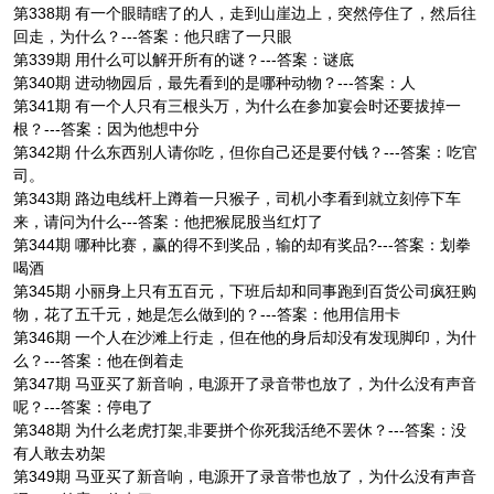
第338期 有一个眼睛瞎了的人，走到山崖边上，突然停住了，然后往
回走，为什么？---答案：他只瞎了一只眼
第339期 用什么可以解开所有的谜？---答案：谜底
第340期 进动物园后，最先看到的是哪种动物？---答案：人
第341期 有一个人只有三根头万，为什么在参加宴会时还要拔掉一
根？---答案：因为他想中分
第342期 什么东西别人请你吃，但你自己还是要付钱？---答案：吃官
司。
第343期 路边电线杆上蹲着一只猴子，司机小李看到就立刻停下车
来，请问为什么---答案：他把猴屁股当红灯了
第344期 哪种比赛，赢的得不到奖品，输的却有奖品?---答案：划拳
喝酒
第345期 小丽身上只有五百元，下班后却和同事跑到百货公司疯狂购
物，花了五千元，她是怎么做到的？---答案：他用信用卡
第346期 一个人在沙滩上行走，但在他的身后却没有发现脚印，为什
么？---答案：他在倒着走
第347期 马亚买了新音响，电源开了录音带也放了，为什么没有声音
呢？---答案：停电了
第348期 为什么老虎打架,非要拼个你死我活绝不罢休？---答案：没
有人敢去劝架
第349期 马亚买了新音响，电源开了录音带也放了，为什么没有声音