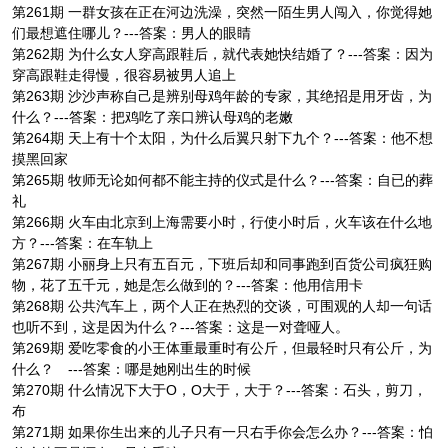
第261期 一群女孩在正在河边洗澡，突然一陌生男人闯入，你觉得她
们最想遮住哪儿？---答案：男人的眼睛
第262期 为什么女人穿高跟鞋后，就代表她快结婚了？---答案：因为
穿高跟鞋走得慢，很容易被男人追上
第263期 沙沙声称自己是辨别母鸡年龄的专家，其绝招是用牙齿，为
什么？---答案：把鸡吃了亲口辨认母鸡的老嫩
第264期 天上有十个太阳，为什么后翼只射下九个？---答案：他不想
摸黑回家
第265期 牧师无论如何都不能主持的仪式是什么？---答案：自已的葬
礼
第266期 火车由北京到上海需要小时，行使小时后，火车该在什么地
方？---答案：在车轨上
第267期 小丽身上只有五百元，下班后却和同事跑到百货公司疯狂购
物，花了五千元，她是怎么做到的？---答案：他用信用卡
第268期 公共汽车上，两个人正在热烈的交谈，可围观的人却一句话
也听不到，这是因为什么？---答案：这是一对聋哑人。
第269期 爱吃零食的小王体重最重时有公斤，但最轻时只有公斤，为
什么？ ---答案：哪是她刚出生的时候
第270期 什么情况下大于O，O大于，大于？---答案：石头，剪刀，
布
第271期 如果你生出来的儿子只有一只右手你会怎么办？---答案：怕