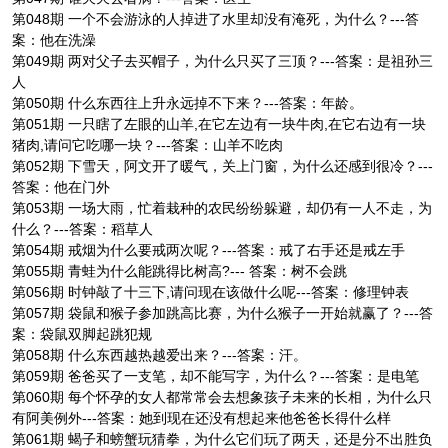
第048期 一个不会游泳的人掉进了水里却没有淹死，为什么？---答
案：他在洗澡
第049期 两对父子去买帽子，为什么只买了三顶？---答案：是祖孙三
人
第050期 什么东西往上升永远掉不下来？---答案：年龄。
第051期 一只瞎了左眼的山羊,在它左边有一块牛肉,在它右边有一块
猪肉,请问它吃哪一块？---答案：山羊不吃肉
第052期 下雪天，阿文开了暖气，关上门窗，为什么还感到很冷？---
答案：他在门外
第053期 一场大雨，忙着栽种的农民纷纷躲避，却仍有一人不走，为
什么？---答案：稻草人
第054期 戒烟为什么要戒两次呢？---答案：戒了右手还是戒左手
第055期 青蛙为什么能跳得比树高?--- 答案：树不会跳
第056期 时钟敲了十三下,请问现在该做什么呢---答案：修理钟表
第057期 袋鼠和猴子参加跳高比赛，为什么猴子一开始就赢了？---答
案：袋鼠双脚起跳犯规
第058期 什么东西越热越爱出来？---答案：汗。
第059期 爸爸买了一支笔，却不能写字，为什么？---答案：是电笔
第060期 每个怀孕的女人都常常会去想象孩子未来的长相，为什么只
有阿美例外---答案：她到现在还没有想起来他爸爸长得什么样
第061期 蝎子和螃蟹玩猜拳，为什么它们玩了两天，还是分不出胜负