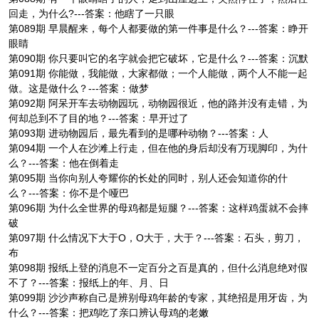
回走，为什么?---答案：他瞎了一只眼
第089期 早晨醒来，每个人都要做的第一件事是什么？---答案：睁开
眼睛
第090期 你只要叫它的名字就会把它破坏，它是什么？---答案：沉默
第091期 你能做，我能做，大家都做；一个人能做，两个人不能一起
做。这是做什么？---答案：做梦
第092期 阿呆开车去动物园玩，动物园很近，他的路并没有走错，为
何却总到不了目的地？---答案：早开过了
第093期 进动物园后，最先看到的是哪种动物？---答案：人
第094期 一个人在沙滩上行走，但在他的身后却没有万现脚印，为什
么？---答案：他在倒着走
第095期 当你向别人夸耀你的长处的同时，别人还会知道你的什
么？---答案：你不是个哑巴
第096期 为什么全世界的母鸡都是短腿？---答案：这样鸡蛋就不会摔
破
第097期 什么情况下大于O，O大于，大于？---答案：石头，剪刀，
布
第098期 报纸上登的消息不一定百分之百是真的，但什么消息绝对假
不了？---答案：报纸上的年、月、日
第099期 沙沙声称自己是辨别母鸡年龄的专家，其绝招是用牙齿，为
什么？---答案：把鸡吃了亲口辨认母鸡的老嫩