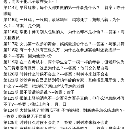
边，而孟子把儿子放在头上~！
第114期 早晨醒来，每个人都要做的第一件事是什么？---答案：睁开
眼睛
第115期 一只鸡，一只鹅，放冰箱里，鸡冻死了，鹅却活着，为什
么？---答案：是企鹅。
第116期 常把手伸向别人包里的人，为什么却不是小偷？---答案：海
关检查员
第117期 女儿第一次参加舞会，妈妈最担心什么？---答案：与狼共舞
第118期 有一个人只有三根头万，为什么在参加宴会时还要拔掉一
根？---答案：因为他想中分
第119期 在一次考试中，两个学生交了一模一样的考卷，但老师认为
他们肯定没有做弊，这是为什么？---答案：他们交的是白卷
第120期 时钟什么时候不会走？---答案：时钟本来就不会走
第121期 沙沙声称自己是辨别母鸡年龄的专家，其绝招是用牙齿，为
什么？---答案：把鸡吃了亲口辨认母鸡的老嫩
第122期 最不听话的是谁?---答案：聋子
第123期 报纸上登的消息不一定百分之百是真的，但什么消息绝对假
不了?---答案：报纸上的年、月、日
第124期 大雄练就了“吃西瓜不吐子”的绝招，到底他是怎么练成的？-
--答案：吃得是无子西瓜呀
第125期 时钟什么时候不会走？---答案：时钟本来就不会走
第126期 有种船从来没下过水，为什么还是船？ ---答案：是宇宙飞