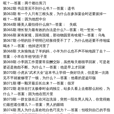
呢？---答案：两个都出剪刀
第062期 书店里买不到什么书？---答案：遗书
第063期 有一个人只有三根头发，为什么在参加宴会时还要拔掉一
根？---答案：因为他想中分
第064期 睡美人最怕得什么病?---答案： 失眠
第065期 增长智力最有效的办法是什么?---答案：吃一堑长一智
第066期 家有家规，国有国规，那动物园里有啥规?---答案：乌龟
第067期 小明的肚子明明已经胀得受不了了，为什么他还要不停地猛
喝水？---答案：他掉进河里了
第068期 大灰狼拖走了羊妈妈，小羊为什么也不声不响地跟了去？---
答案：小羊在羊他*的肚子里
第069期 小李因工作需要常应酬交际，虽然每天都很早回家，可是老
婆还是抱怨不断。为什么？---答案：他是早上才回家
第070期 小虎从“武术大全”这本书上学得一身好功夫，但是第一次路
见不平就被修理了一顿，为什么？---答案：他看的是盗印版
第071期 哪一颗牙最后长出来？---答案：假牙
第072期 老张在打太极拳时金鸡独立，站多久看上去都那么轻松，为
什么？---答案：因为他在照片里
第073期 一群女孩在正在河边洗澡，突然一陌生男人闯入，你觉得她
们最想遮住哪儿？---答案：男人的眼睛
第074期 黑人为什么喜欢吃白色巧克力？---答案：怕咬到自己的手指