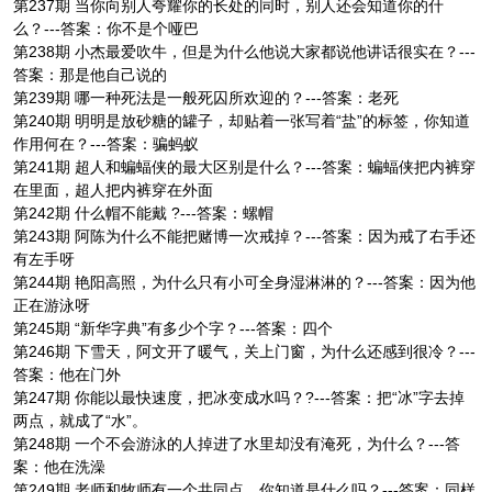
第237期 当你向别人夸耀你的长处的同时，别人还会知道你的什
么？---答案：你不是个哑巴
第238期 小杰最爱吹牛，但是为什么他说大家都说他讲话很实在？---
答案：那是他自己说的
第239期 哪一种死法是一般死囚所欢迎的？---答案：老死
第240期 明明是放砂糖的罐子，却贴着一张写着“盐”的标签，你知道
作用何在？---答案：骗蚂蚁
第241期 超人和蝙蝠侠的最大区别是什么？---答案：蝙蝠侠把内裤穿
在里面，超人把内裤穿在外面
第242期 什么帽不能戴 ?---答案：螺帽
第243期 阿陈为什么不能把赌博一次戒掉？---答案：因为戒了右手还
有左手呀
第244期 艳阳高照，为什么只有小可全身湿淋淋的？---答案：因为他
正在游泳呀
第245期 “新华字典”有多少个字？---答案：四个
第246期 下雪天，阿文开了暖气，关上门窗，为什么还感到很冷？---
答案：他在门外
第247期 你能以最快速度，把冰变成水吗？?---答案：把“冰”字去掉
两点，就成了“水”。
第248期 一个不会游泳的人掉进了水里却没有淹死，为什么？---答
案：他在洗澡
第249期 老师和牧师有一个共同点，你知道是什么吗？---答案：同样