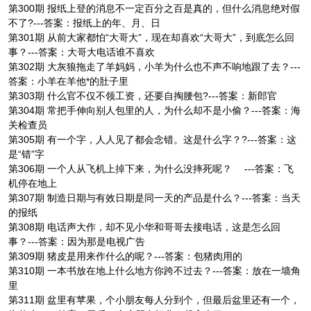
第300期 报纸上登的消息不一定百分之百是真的，但什么消息绝对假
不了?---答案：报纸上的年、月、日
第301期 从前大家都怕“大哥大”，现在却喜欢“大哥大”，到底怎么回
事？---答案：大哥大电话谁不喜欢
第302期 大灰狼拖走了羊妈妈，小羊为什么也不声不响地跟了去？---
答案：小羊在羊他*的肚子里
第303期 什么官不仅不领工资，还要自掏腰包?---答案：新郎官
第304期 常把手伸向别人包里的人，为什么却不是小偷？---答案：海
关检查员
第305期 有一个字，人人见了都会念错。这是什么字？?---答案：这
是“错”字
第306期 一个人从飞机上掉下来，为什么没摔死呢？ ---答案：飞
机停在地上
第307期 制造日期与有效日期是同一天的产品是什么？---答案：当天
的报纸
第308期 电话声大作，却不见小华和哥哥去接电话，这是怎么回
事？---答案：因为那是电视广告
第309期 猪皮是用来作什么的呢？---答案：包猪肉用的
第310期 一本书放在地上什么地方你跨不过去？---答案：放在一墙角
里
第311期 盆里有苹果，个小朋友每人分到个，但最后盆里还有一个，