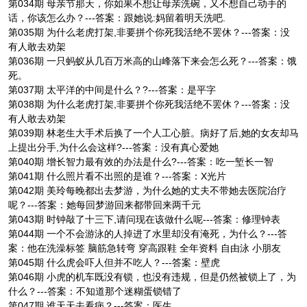
第034期 母亲节那天，你如果不想让母亲洗碗，又不想自己动手的
话，你该怎么办？---答案：跟她说:妈留着明天洗吧.
第035期 为什么老虎打架,非要拼个你死我活绝不罢休？---答案：没
有人敢去劝架
第036期 一只蚂蚁从几百万米高的山峰落下来会怎么死？---答案：饿
死。
第037期 太平洋的中间是什么？?---答案：是平字
第038期 为什么老虎打架,非要拼个你死我活绝不罢休？---答案：没
有人敢去劝架
第039期 林老生大手术后换了一个人工心脏。病好了后,她的女友却马
上提出分手,为什么会这样?---答案：没有真心爱她
第040期 增长智力最有效的办法是什么?---答案：吃一堑长一智
第041期 什么照片看不出照的是谁？---答案：X光片
第042期 美玲每晚都出去梦游，为什么她的丈夫不带她去医院治疗
呢？---答案：她每回梦游回来都带回来两千元
第043期 时钟敲了十三下,请问现在该做什么呢---答案：修理钟表
第044期 一个不会游泳的人掉进了水里却没有淹死，为什么？---答
案：他在洗澡标签 脑筋急转弯 穿高跟鞋 全年资料 自由泳 小朋友
第045期 什么虎会吓人但并不吃人？---答案：壁虎
第046期 小虎的机车既没有锁，也没有违规，但是仍然被锁上了，为
什么？---答案：不知道那个迷糊蛋锁错了
第047期 谁天天去看病？---答案：医生