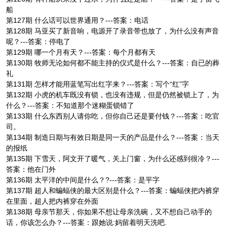
船
第127期 什么话可以世界通用？---答案：电话
第128期 马亚买了新音响，电源开了录音带也放了，为什么没有声音
呢？---答案：停电了
第129期 哪一个月有天？---答案：每个月都有天
第130期 牧师无论如何都不能主持的仪式是什么？---答案：自已的葬
礼
第131期 怎样才能用蓝笔写出红字来？---答案：写个“红”字
第132期 小虎的机车既没有锁，也没有违规，但是仍然被锁上了，为
什么？---答案：不知道那个迷糊蛋锁错了
第133期 什么东西别人请你吃，但你自己还是要付钱？---答案：吃官
司。
第134期 制造日期与有效日期是同一天的产品是什么？---答案：当天
的报纸
第135期 下雪天，阿文开了暖气，关上门窗，为什么还感到很冷？---
答案：他在门外
第136期 太平洋的中间是什么？?---答案：是平字
第137期 超人和蝙蝠侠的最大区别是什么？---答案：蝙蝠侠把内裤穿
在里面，超人把内裤穿在外面
第138期 母亲节那天，你如果不想让母亲洗碗，又不想自己动手的
话，你该怎么办？---答案：跟她说:妈留着明天洗吧.