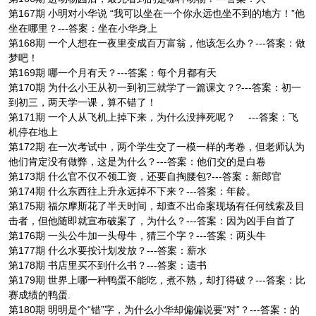
第167期 小明对小华说 “我可以坐在一个你永远也坐不到的地方！”他
坐在哪里？---答案：坐在小华身上
第168期 一个人想在一夜里变成百万富翁，他该怎么办？---答案：做
梦吧！
第169期 哪一个月有天？---答案：每个月都有天
第170期 为什么小王从初一到初三就学了一篇课文？?---答案：初一
到初三，两天学一课，算不错了！
第171期 一个人从飞机上掉下来，为什么没摔死呢？ ---答案：飞
机停在地上
第172期 在一次考试中，两个学生交了一模一样的考卷，但老师认为
他们肯定没有做弊，这是为什么？---答案：他们交的是白卷
第173期 什么官不仅不领工资，还要自掏腰包?---答案：新郎官
第174期 什么东西往上升永远掉不下来？---答案：年龄。
第175期 福尔摩斯花了半天时间，却查不出命案现场有任何线索及目
击者，但他随即就宣布破案了，为什么？---答案：因为凶手自首了
第176期 一头公牛加一头母牛，猜三个字？---答案：两头牛
第177期 什么水要按计划发放？---答案：薪水
第178期 书店里买不到什么书？---答案：遗书
第179期 世界上哪一种鸭蛋不能吃，煮不熟，却打得破？---答案：比
赛成绩的鸭蛋.
第180期 明明是个“错”字，为什么小华却偏偏说要“对”？---答案：的