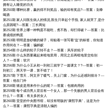
拥有让人睡觉的功夫
第250期 哪种比赛，赢的得不到奖品，输的却有奖品?---答案：划拳
喝酒
第251期 家人问医生病人的情况,医生只举起个手指, 家人就哭了,是什
么原因呢?---答案：三长两短
第252期 世界上哪一种鸭蛋不能吃，煮不熟，却打得破？---答案：比
赛成绩的鸭蛋.
第253期 明明是放砂糖的罐子，却贴着一张写着“盐”的标签，你知道
作用何在？---答案：骗蚂蚁
第254期 什么样的轮子只转不走？---答案：风车的轮子
第255期 什么东西要藏起来暗地里用，用完之后再暗地里交给别
人？---答案：软片
第256期 为什么小王从初一到初三就学了一篇课文？?---答案：初一
到初三，两天学一课，算不错了！
第257期 下雪天，阿文开了暖气，关上门窗，为什么还感到很冷？---
答案：他在门外
第258期 猪皮是用来作什么的呢？---答案：包猪肉用的
第259期 每个成功男人背后有一个女人，那一个失败的男人背后会有
什么？---答案：有太多的女人
第260期 堂堂的中央图书馆，却没有明版的“康熙字典”，这是为什
么？---答案：康熙字典是清朝人编的