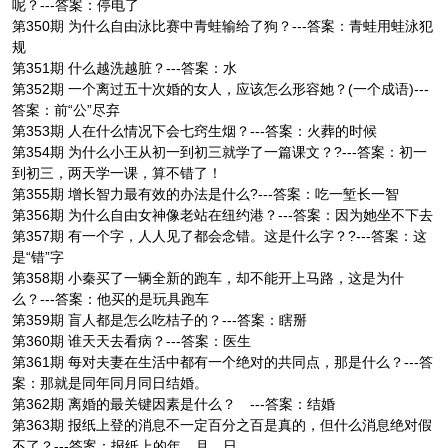
呢？---答案：停电了
第350期 为什么自由泳比赛中青蛙输给了狗？---答案：青蛙用蛙泳犯
规
第351期 什么越洗越脏？---答案：水
第352期 一个离过五十次婚的女人，应该怎么形容她？(一个成语)---
答案：前“公”尽弃
第353期 人在什么情况下会七窍生烟？---答案：火葬的时候
第354期 为什么小王从初一到初三就学了一篇课文？?---答案：初一
到初三，两天学一课，算不错了！
第355期 增长智力最有效的办法是什么?---答案：吃一堑长一智
第356期 为什么自由女神像老站在纽约港？---答案：因为她坐不下去
第357期 有一个字，人人见了都会念错。这是什么字？?---答案：这
是“错”字
第358期 小秦买了一辆全新的跑车，却不能开上马路，这是为什
么？---答案：他买的是玩具跑车
第359期 盲人都是怎么吃桔子的？---答案：瞎掰
第360期 谁天天去看病？---答案：医生
第361期 每对夫妻在生活中都有一个绝对的共同点，那是什么？---答
案：那就是同年同月同日结婚。
第362期 离婚的最关键因素是什么？ ---答案：结婚
第363期 报纸上登的消息不一定百分之百是真的，但什么消息绝对假
不了？---答案：报纸上的年、月、日