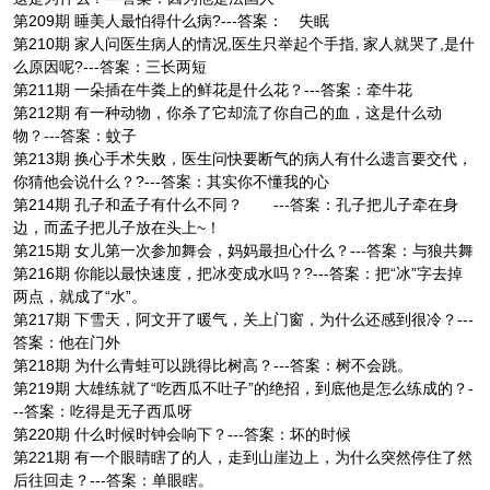
第209期 睡美人最怕得什么病?---答案： 失眠
第210期 家人问医生病人的情况,医生只举起个手指, 家人就哭了,是什
么原因呢?---答案：三长两短
第211期 一朵插在牛粪上的鲜花是什么花？---答案：牵牛花
第212期 有一种动物，你杀了它却流了你自己的血，这是什么动
物？---答案：蚊子
第213期 换心手术失败，医生问快要断气的病人有什么遗言要交代，
你猜他会说什么？?---答案：其实你不懂我的心
第214期 孔子和孟子有什么不同？ ---答案：孔子把儿子牵在身
边，而孟子把儿子放在头上~！
第215期 女儿第一次参加舞会，妈妈最担心什么？---答案：与狼共舞
第216期 你能以最快速度，把冰变成水吗？?---答案：把“冰”字去掉
两点，就成了“水”。
第217期 下雪天，阿文开了暖气，关上门窗，为什么还感到很冷？---
答案：他在门外
第218期 为什么青蛙可以跳得比树高？---答案：树不会跳。
第219期 大雄练就了“吃西瓜不吐子”的绝招，到底他是怎么练成的？-
--答案：吃得是无子西瓜呀
第220期 什么时候时钟会响下？---答案：坏的时候
第221期 有一个眼睛瞎了的人，走到山崖边上，为什么突然停住了然
后往回走？---答案：单眼瞎。