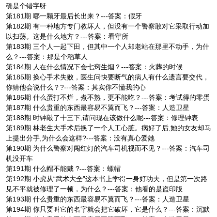
确是个错字呀
第181期 哪一颗牙最后长出来？---答案：假牙
第182期 有一种地方专门教坏人，但没有一个警察敢对它采取行动加
以扫荡。这是什么地方？---答案：看守所
第183期 三个人一起下田，但其中一个人却老站在那里不动手，为什
么？---答案：那是个稻草人
第184期 人在什么情况下会七窍生烟？---答案：火葬的时候
第185期 换心手术失败，医生问快要断气的病人有什么遗言要交代，
你猜他会说什么？?---答案：其实你不懂我的心
第186期 什么蛋打不烂，煮不熟，更不能吃？---答案：考试得的零蛋
第187期 什么贵重的东西最容易不翼而飞？---答案：人造卫星
第188期 时钟敲了十三下,请问现在该做什么呢---答案：修理钟表
第189期 林老生大手术后换了一个人工心脏。病好了后,她的女友却马
上提出分手,为什么会这样?---答案：没有真心爱她
第190期 为什么警察对闯红灯的汽车司机视而不见？---答案：汽车司
机没开车
第191期 什么帽不能戴 ?---答案：螺帽
第192期 小虎从“武术大全”这本书上学得一身好功夫，但是第一次路
见不平就被修理了一顿，为什么？---答案：他看的是盗印版
第193期 什么贵重的东西最容易不翼而飞？---答案：人造卫星
第194期 你只要叫它的名字就会把它破坏，它是什么？---答案：沉默