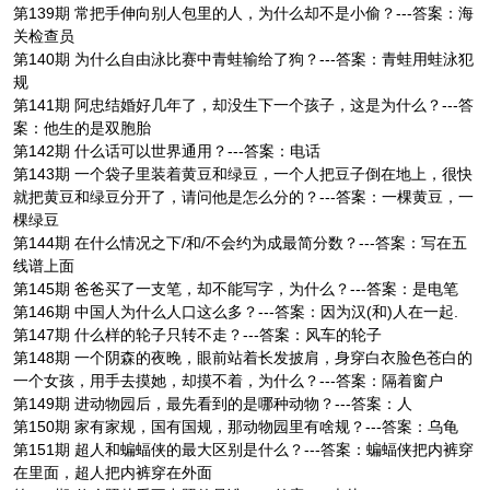
第139期 常把手伸向别人包里的人，为什么却不是小偷？---答案：海
关检查员
第140期 为什么自由泳比赛中青蛙输给了狗？---答案：青蛙用蛙泳犯
规
第141期 阿忠结婚好几年了，却没生下一个孩子，这是为什么？---答
案：他生的是双胞胎
第142期 什么话可以世界通用？---答案：电话
第143期 一个袋子里装着黄豆和绿豆，一个人把豆子倒在地上，很快
就把黄豆和绿豆分开了，请问他是怎么分的？---答案：一棵黄豆，一
棵绿豆
第144期 在什么情况之下/和/不会约为成最简分数？---答案：写在五
线谱上面
第145期 爸爸买了一支笔，却不能写字，为什么？---答案：是电笔
第146期 中国人为什么人口这么多？---答案：因为汉(和)人在一起.
第147期 什么样的轮子只转不走？---答案：风车的轮子
第148期 一个阴森的夜晚，眼前站着长发披肩，身穿白衣脸色苍白的
一个女孩，用手去摸她，却摸不着，为什么？---答案：隔着窗户
第149期 进动物园后，最先看到的是哪种动物？---答案：人
第150期 家有家规，国有国规，那动物园里有啥规？---答案：乌龟
第151期 超人和蝙蝠侠的最大区别是什么？---答案：蝙蝠侠把内裤穿
在里面，超人把内裤穿在外面