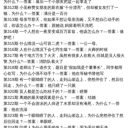
为什么？---答案：最后一个小朋友把盆一起拿走了
第312期 小吴称赞女朋友的新衣服“十分漂亮”，但却被女友打了一
顿，为什么？---答案：满分是一百分
第313期 母亲节那天，你如果不想让母亲洗碗，又不想自己动手的
话，你该怎么办？---答案：跟她说:妈留着明天洗吧.
第314期 一个人想在一夜里变成百万富翁，他该怎么办？---答案：做
梦吧！
第315期 什么情况一山可容二虎？---答案：一公一母。
第316期 人在什么情况下会七窍生烟？---答案：火葬的时候
第317期 有个地方万生了火灾，虽然有很多人在救火,但就是没人报火
警,为什么?---答案：消防队着火了
第318期 老师出了一道作文，题目是“假如我是个董事长”，同学都用
心在写，为什么小强不动手？---答案：他在等秘书替他写
第319期 有一个眼睛瞎了的人，走到山崖边上，突然停住了，然后往
回走，为什么？---答案：他只瞎了一只眼
第320期 盲人都是怎么吃桔子的？---答案：瞎掰
第321期 离婚的最关键因素是什么？ ---答案：结婚
第322期 一个不会游泳的人掉进了水里却没有淹死，为什么？---答
案：他在洗澡
第323期 有一个眼睛瞎了的人，走到山崖边上，为什么突然停住了然
后往回走？---答案：单眼瞎。
第324期 印度人为什么用手抓饭？---答案：因为手比脚干净