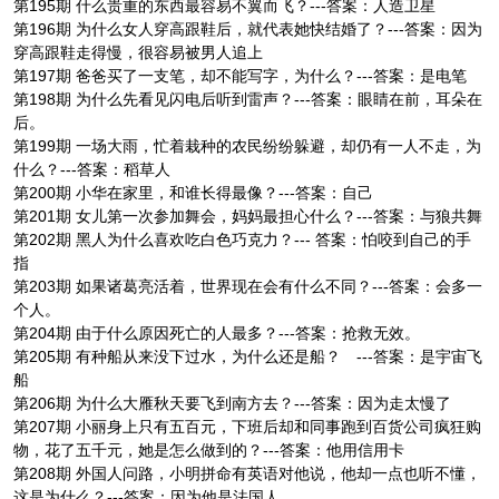
第195期 什么贵重的东西最容易不翼而飞？---答案：人造卫星
第196期 为什么女人穿高跟鞋后，就代表她快结婚了？---答案：因为
穿高跟鞋走得慢，很容易被男人追上
第197期 爸爸买了一支笔，却不能写字，为什么？---答案：是电笔
第198期 为什么先看见闪电后听到雷声？---答案：眼睛在前，耳朵在
后。
第199期 一场大雨，忙着栽种的农民纷纷躲避，却仍有一人不走，为
什么？---答案：稻草人
第200期 小华在家里，和谁长得最像？---答案：自己
第201期 女儿第一次参加舞会，妈妈最担心什么？---答案：与狼共舞
第202期 黑人为什么喜欢吃白色巧克力？--- 答案：怕咬到自己的手
指
第203期 如果诸葛亮活着，世界现在会有什么不同？---答案：会多一
个人。
第204期 由于什么原因死亡的人最多？---答案：抢救无效。
第205期 有种船从来没下过水，为什么还是船？ ---答案：是宇宙飞
船
第206期 为什么大雁秋天要飞到南方去？---答案：因为走太慢了
第207期 小丽身上只有五百元，下班后却和同事跑到百货公司疯狂购
物，花了五千元，她是怎么做到的？---答案：他用信用卡
第208期 外国人问路，小明拼命有英语对他说，他却一点也听不懂，
这是为什么？---答案：因为他是法国人