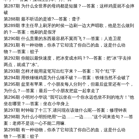
第287期 为什么全世界的母鸡都是短腿？---答案：这样鸡蛋就不会摔
破
第288期 最不听话的是谁?---答案：聋子
第289期 李主任早上刷牙的时侯一边刷一边大声唱歌，他是怎么做到
的？---答案：他刷的是假牙
第290期 什么贵重的东西最容易不翼而飞？---答案：人造卫星
第291期 有一种动物，你杀了它却流了你自己的血，这是什么动
物？---答案：蚊子
第292期 你能以最快速度，把冰变成水吗？?---答案：把“冰”字去掉
两点，就成了“水”。
第293期 怎样才能用蓝笔写出红字来？---答案：写个“红”字
第294期 用铁锤锤鸡蛋为什么锤不破？---答案：铁锤当然不会破了
第295期 盆里有苹果，个小朋友每人分到个，但最后盆里还有一个，
为什么？---答案：最后一个小朋友把盆一起拿走了
第296期 小明对小华说 “我可以坐在一个你永远也坐不到的地方！”他
坐在哪里？---答案：坐在小华身上
第297期 时钟敲了十三下,请问现在该做什么呢---答案：修理钟表
第298期 为什么小明拒绝用“一边……一边……”这个词来造句？---答
案：老师不是说一心不能二用嘛.
第299期 有一种动物，你杀了它却流了你自己的血，这是什么动
物？---答案：蚊子