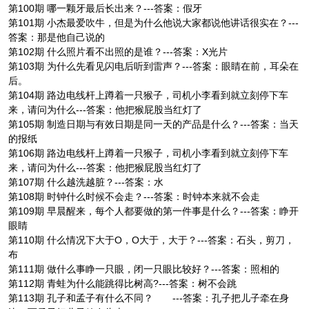
第100期 哪一颗牙最后长出来？---答案：假牙
第101期 小杰最爱吹牛，但是为什么他说大家都说他讲话很实在？---
答案：那是他自己说的
第102期 什么照片看不出照的是谁？---答案：X光片
第103期 为什么先看见闪电后听到雷声？---答案：眼睛在前，耳朵在
后。
第104期 路边电线杆上蹲着一只猴子，司机小李看到就立刻停下车
来，请问为什么---答案：他把猴屁股当红灯了
第105期 制造日期与有效日期是同一天的产品是什么？---答案：当天
的报纸
第106期 路边电线杆上蹲着一只猴子，司机小李看到就立刻停下车
来，请问为什么---答案：他把猴屁股当红灯了
第107期 什么越洗越脏？---答案：水
第108期 时钟什么时候不会走？---答案：时钟本来就不会走
第109期 早晨醒来，每个人都要做的第一件事是什么？---答案：睁开
眼睛
第110期 什么情况下大于O，O大于，大于？---答案：石头，剪刀，
布
第111期 做什么事睁一只眼，闭一只眼比较好？---答案：照相的
第112期 青蛙为什么能跳得比树高?---答案：树不会跳
第113期 孔子和孟子有什么不同？ ---答案：孔子把儿子牵在身