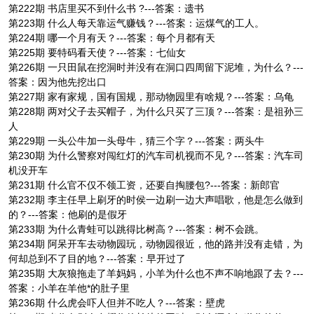
第222期 书店里买不到什么书 ?---答案：遗书
第223期 什么人每天靠运气赚钱？---答案：运煤气的工人。
第224期 哪一个月有天？---答案：每个月都有天
第225期 要特码看天使？---答案：七仙女
第226期 一只田鼠在挖洞时并没有在洞口四周留下泥堆，为什么？---
答案：因为他先挖出口
第227期 家有家规，国有国规，那动物园里有啥规？---答案：乌龟
第228期 两对父子去买帽子，为什么只买了三顶？---答案：是祖孙三
人
第229期 一头公牛加一头母牛，猜三个字？---答案：两头牛
第230期 为什么警察对闯红灯的汽车司机视而不见？---答案：汽车司
机没开车
第231期 什么官不仅不领工资，还要自掏腰包?---答案：新郎官
第232期 李主任早上刷牙的时侯一边刷一边大声唱歌，他是怎么做到
的？---答案：他刷的是假牙
第233期 为什么青蛙可以跳得比树高？---答案：树不会跳。
第234期 阿呆开车去动物园玩，动物园很近，他的路并没有走错，为
何却总到不了目的地？---答案：早开过了
第235期 大灰狼拖走了羊妈妈，小羊为什么也不声不响地跟了去？---
答案：小羊在羊他*的肚子里
第236期 什么虎会吓人但并不吃人？---答案：壁虎