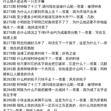
什么他不是还有一只左手嘛
第272期 时钟敲了十三下,请问现在该做什么呢---答案：修理钟表
第273期 为什么人们要到市场上去？---答案：因为市场不会来
第274期 至少要多少时间才能读完清华大学??---答案：几秒。
第275期 小明的肚子明明已经胀得受不了了，为什么他还要不停地猛
喝水？---答案：他掉进河里了
第276期 在什么情况之下/和/不会约为成最简分数？---答案：写在五
线谱上面
第277期 阿忠结婚好几年了，却没生下一个孩子，这是为什么？---答
案：他生的是双胞胎
第278期 油漆工的徒弟叫啥？---答案：好色之徒
第279期 什么时候时钟会响下？---答案：坏的时候
第280期 你只要叫它的名字就会把它破坏，它是什么？---答案：沉默
第281期 老师和牧师有一个共同点，你知道是什么吗？---答案：同样
拥有让人睡觉的功夫
第282期 什么样的轮子只转不走？---答案：风车的轮子
第283期 时钟敲了十三下,请问现在该做什么呢---答案：修理钟表
第284期 阿陈为什么不能把赌博一次戒掉？---答案：因为戒了右手还
有左手呀
第285期 小张走路从来脚不沾地，这是为什么？---答案：因为穿着鞋
第286期 报纸上登的消息不一定百分之百是真的，但什么消息绝对假
不了?---答案：报纸上的年、月、日