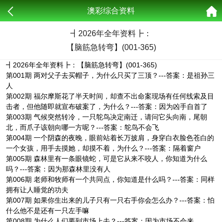
澳彩综合资料
┫
2026年全年资料┣：
【脑筋急转弯】(001-365)
┫2026年全年资料┣：【脑筋急转弯】(001-365)
第001期 两对父子去买帽子，为什么只买了三顶？---答案：是祖孙三
人
第002期 福尔摩斯花了半天时间，却查不出命案现场有任何线索及目
击者，但他随即就宣布破案了，为什么？---答案：因为凶手自首了
第003期 气候突然转冷，一只鸵鸟决定南迁，请问它头向南，尾朝
北，而爪子该朝向哪一方呢？---答案：鸵鸟不会飞
第004期 一个阴森的夜晚，眼前站着长万披肩，身穿白衣脸色苍白的
一个女孩，用手去摸她，却摸不着，为什么？---答案：隔着窗户
第005期 森林里有一条眼镜蛇，可是它从来不咬人，你知道为什么
吗？---答案：因为那森林里没有人
第006期 老师和牧师有一个共同点，你知道是什么吗？---答案：同样
拥有让人睡觉的功夫
第007期 如果你生出来的儿子只有一只右手你会怎么办？---答案：怕
什么他不是还有一只左手嘛
第008期 为什么人们要到市场上去？---答案：因为市场不会来