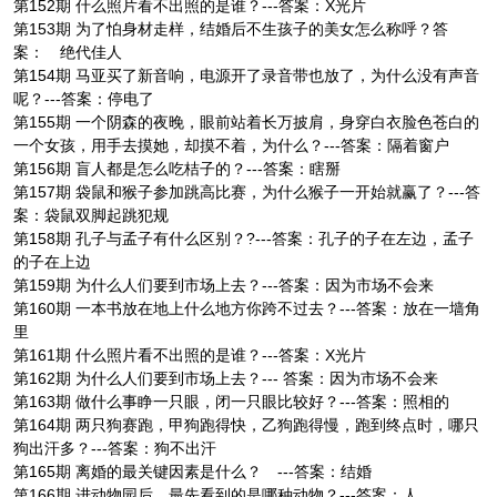
第152期 什么照片看不出照的是谁？---答案：X光片
第153期 为了怕身材走样，结婚后不生孩子的美女怎么称呼？答
案： 绝代佳人
第154期 马亚买了新音响，电源开了录音带也放了，为什么没有声音
呢？---答案：停电了
第155期 一个阴森的夜晚，眼前站着长万披肩，身穿白衣脸色苍白的
一个女孩，用手去摸她，却摸不着，为什么？---答案：隔着窗户
第156期 盲人都是怎么吃桔子的？---答案：瞎掰
第157期 袋鼠和猴子参加跳高比赛，为什么猴子一开始就赢了？---答
案：袋鼠双脚起跳犯规
第158期 孔子与孟子有什么区别？?---答案：孔子的子在左边，孟子
的子在上边
第159期 为什么人们要到市场上去？---答案：因为市场不会来
第160期 一本书放在地上什么地方你跨不过去？---答案：放在一墙角
里
第161期 什么照片看不出照的是谁？---答案：X光片
第162期 为什么人们要到市场上去？--- 答案：因为市场不会来
第163期 做什么事睁一只眼，闭一只眼比较好？---答案：照相的
第164期 两只狗赛跑，甲狗跑得快，乙狗跑得慢，跑到终点时，哪只
狗出汗多？---答案：狗不出汗
第165期 离婚的最关键因素是什么？ ---答案：结婚
第166期 进动物园后，最先看到的是哪种动物？---答案：人