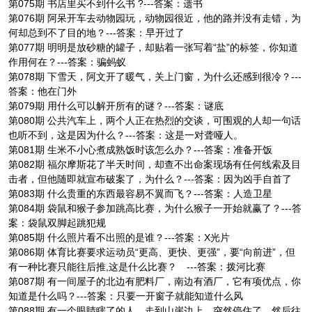
第075期 书店里买不到什么书 ?---答案：遗书
第076期 阿呆开车去动物园玩，动物园很近，他的路并没有走错，为
何却总到不了目的地？---答案：早开过了
第077期 明明是放砂糖的罐子，却贴着一张写着“盐”的标签，你知道
作用何在？---答案：骗蚂蚁
第078期 下雪天，阿文开了暖气，关上门窗，为什么还感到很冷？---
答案：他在门外
第079期 用什么可以解开所有的谜？---答案：谜底
第080期 公共汽车上，两个人正在热烈的交谈，可围观的人却一句话
也听不到，这是因为什么？---答案：这是一对聋哑人。
第081期 生米不小心煮成熟饭时该怎么办？---答案：准备开饭
第082期 福尔摩斯花了半天时间，却查不出命案现场有任何线索及目
击者，但他随即就宣布破案了，为什么？---答案：因为凶手自首了
第083期 什么贵重的东西最容易不翼而飞？---答案：人造卫星
第084期 袋鼠和猴子参加跳高比赛，为什么猴子一开始就赢了？---答
案：袋鼠双脚起跳犯规
第085期 什么照片看不出照的是谁？---答案：X光片
第086期 体育比赛要求运动员“更高、更快、更强”，要“向前进”，但
有一种比赛只能往后推,这是什么比赛？ ---答案：拨河比赛
第087期 有一间屋子的北边有肥料厂，南边有酒厂，它有项优点，你
知道是什么吗？---答案：只要一开窗子就能知道什么风
第088期 有一个眼睛瞎了的人，走到山崖边上，突然停住了，然后往