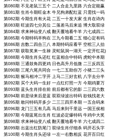
第080期 不见老鼠三五个 二人合走九里路 六合定能赢
第081期 生肖今期旺金木 牛兄狗弟配红蓝 只需找一码
第082期 今期生肖有火花 二五一十发大家 生肖在诗内
第083期 旺波四七分其位 二落差马后来追 博大取双绿
第084期 求来神仙变八戒 翻天覆地看牛羊 六七成四二
第085期 今期特码羊狗在 三九今期看二五 细心定有码
第086期 吉数二四合三八 本期特码应看平 空棺三人抬
第087期 获取奖来一生禄 灵蛇鼠洞一湖天 一定开红花)
第088期 今期生肖头还红 红蓝相合中特码 虎蛇中本期
第089期 三通鼓角四更鸡 日色高升月低微 二三反四五
第090期 三尾六尾共同合 一七二五助你万 小猪二三头
第091期 猴马相冲二字开 上马二三好玄机 八字去分半
第092期 买个大码一生好 一点红灯照一方 今期鸡要万
第093期 蓝头生肖排在前 前后都有它的影 二三四六数
第094期 前是绿来后是蓝 双双绿波出特码 欲钱找老大
第095期 敢问特码开多少 二三三四开本期 一五合码来
第096期 龙门三五有几高 马后来到千里远 一国王侯相
第097期 今期蓝尾出生肖 红波必定爆特码 牛鸡中大奖
第098期 求来神仙变八戒 翻天覆地看牛羊 六七成四二
第099期 出蓝出红防尾门 双绿生肖仔细杀 码开石头字
第100期 今期生肖头还绿 一左一右数相反 花开百日红