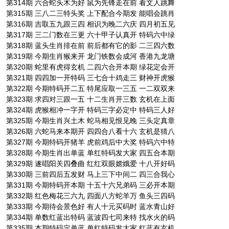
第314期 六合蛇头木为好 鼠为先锋走在前 看文人跳舞
第315期 三八二三特头奖 上下配合今期发 能唱会跳肖
第316期 吉取五九跟三四 相识为晚二六庆 四月初五见
第317期 三二门数在三更 六十甲子认真开 特码六中绿
第318期 蓝头生肖排在前 前后都有它的影 二三四六数
第319期 今期生肖猴来开 龙门铁数会成河 香港九龙塘
第320期 蛇里有虎得玄机 二四六合开本期 绿花定会开
第321期 四四加一开特码 三七合十鸡走三 财神开虎猴
第322期 今期特码开二五 特尾应取一三五 一二双双来
第323期 求四对三跟一五 十二生肖开三数 玄机在上面
第324期 虎猴相冲一字开 特码三字必定中 特码三人好
第325期 今期生肖兴土木 蛇马相见恨见晚 三头定真章
第326期 六蛇马来本期开 四四合八看十六 玄机是猜八
第327期 今期特码开猪羊 虎前鸡后中大奖 特码六中特
第328期 今期生肖出单蓝 单红特码发大家 四五合本期
第329期 遂唱阳关四叠曲 红红双眼嫦娥爱 十八开好码
第330期 三前四后五发财 马上三下中间二 四三合我心
第331期 今期特码开本期 十五十六兄弟码 三必开本期
第332期 红色梅花三六九 四面八方蛇羊万 鱼头三四码
第333期 今期待会景色好 有人十元买码时 蓝水青山好
第334期 单数红蓝出特码 蓝波四七司来特 找水火的码
第335期 本期特码定单蓝 单红特码发大家 红蓝有玄机