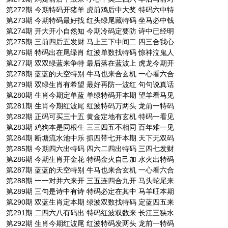
第272期 今期特码开猪羊 虎前鸡后中大奖 特码六中特
第273期 今期特码最好找 红头绿尾藏特码 坐马必中钱
第274期 开大开小自然知 今期冷码定要防 诗中已经明
第275期 三前四后五发财 马上三下中间二 四三合我心
第276期 特码出在尾绿肖 红波单数找特码 惊神泣鬼人
第277期 双双绿蓝来争特 最后落在蓝波上 虎龙今期开
第278期 蓝蓝的天空特别 牛马也来合玄机 一心看六合
第279期 双绿生肖有希望 最好再防一波红 句句说真话
第280期 生肖今期定单蓝 单绿特码开本期 望羊看马见
第281期 生肖今期红波尾 红波特码万两头 龙前一特码
第282期 正码可买三十五 黄金定地有玄机 特码一看见
第283期 鸡狗本是同根生 三三四五不相同 百年难一见
第284期 断塘流水池中乐 抓四带七开本期 天下无双码
第285期 今期四六出特码 四六二四出特码 三四七发财
第286期 今期生肖开金花 特码金火自己加 水火出特码
第287期 蓝蓝的天空特别 牛马也来合玄机 一心看六合
第288期 一一对并六来开 三五连四合九开 马头蛇尾来
第289期 三句是诗中有诗 特码必定在其中 马羊旺本期
第290期 双蓝生肖定本期 绿波双数找特码 定蓝四五来
第291期 二四六八有码出 特码红波双数来 长江三狭水
第292期 生肖今期红波尾 红波特码发两头 龙前一特码