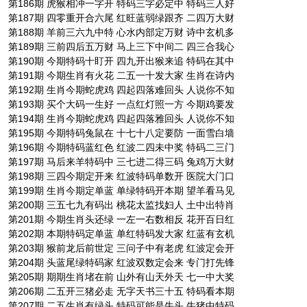
第186期 虎猴相冲一字开 特码三字必定中 特码三人好
第187期 四零重开合六尾 红旺蓝弱绿跟齐 二四万大财
第188期 羊前三六九中特 心水内部定万财 诗中玄机多
第189期 三前四后五万财 马上三下中间二 四三合我心
第190期 今期特码十盯开 四九开出猴来追 特码在其中
第191期 今期生肖有火花 二五一十发大家 生肖在诗内
第192期 生肖今期蛇虎鸡 四起四落难回头 人说你不知
第193期 买个大码一生好 一点红灯照一方 今期鸡要发
第194期 生肖今期蛇虎鸡 四起四落雅回头 人说你不知
第195期 今期特码兔鼠在 十七十八定要防 一面雪白墙
第196期 今期特码蓝红色 红波二四未中奖 特码二三门
第197期 马后来羊特码中 三七进二得三码 兔鸡万大财
第198期 三四今期定开来 红波特码单数开 医院大门口
第199期 生肖今期定单蓝 单绿特码开本期 望羊看马见
第200期 三五七九有码出 桃花太监找妇人 土中出特肖
第201期 今期生肖头还绿 一左一右数相反 花开百日红
第202期 本期特码定单蓝 单红特码发大家 红蓝有玄机
第203期 猴前龙后前世定 三问子中有老虎 红波定会开
第204期 头蓝尾绿特码家 红波双数定会来 专门打先锋
第205期 期期生肖堵在前 山外有山天外天 七一中大奖
第206期 二五开三猪必走 无字天书三十五 特码看本期
第207期 二五生肖有绿头 特码可能是牛头 牛猪中特码