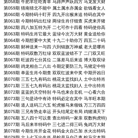
第058期 牛肥羊壮吃青草 马蹄声声跃四方 马龙发大财
第059期 猜南猜北不能中 属土属水亦属金 欲钱看女人
第060期 今期特码十盯开 四九开出猴来追 特码在其中
第061期 今期特码出红绿 两绿生肖仔细查 买虎来开猪
第062期 四八加五特为开 二七可作十四看 特码使你高
第063期 特码生肖它最大 蓝绿今次万大财 黄金送给你
第064期 今期想要中大奖 十九二十助你万 四五二十码
第065期 财神送来一与四 六到锦旗万神威 老大是哪肖
第066期 特码双数万红绿 双双蓝波错不了 二门双又旺
第067期 旺波四七分其位 二落差马后来追 博大取双绿
第068期 鸡龙相合二八出 今期定要防三九 马猪定中特
第069期 单蓝生肖今期查 双双红波来中奖 中期开凶日
第070期 三五七九有码出 桃花太监找妇人 土中出特肖
第071期 三五七九有码出 桃花太监找妇人 土中出特肖
第072期 蓝蓝的天空特别 牛马也来合玄机 一心看六合
第073期 三句是诗中有诗 特码必定在其中 马羊旺本期
第074期 道人送码三六五 蛇虎猴马来领钱 万三万四四
第075期 三兄有势走幸运 开头结尾定有局 鸡猪满天下
第076期 五八四十可以查 查出特码一家亲 双数狗虎特)
第077期 马后来羊特码中 三七进二得三码 兔鸡万大财
第078期 今期生肖开金花 特码金火自己加 水火出特码
第079期 六上七下出生肖 是蛇是马自己查 蛇马定本期