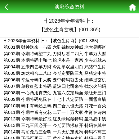
澳彩综合资料
┫
2026年全年资料┣：
【波色生肖玄机】(001-365)
┫2026年全年资料┣：【波色生肖诗】(001-365)
第001期 财神送来一与四 六到锦旗发神威 老大是哪肖
第002期 今期特码望二九 万财尽看二四六 牛羊万大财
第003期 本期特码十和七 蛇虎本是一家亲 少去老就来
第004期 五来四去羊万财 今期单双里明白 鸡猪中生肖
第005期 鸡龙相合二八出 今期定要防三九 马猪定中特
第006期 幸运号码中大奖 要中特码就去死 细羊捉玄机
第007期 单数红蓝出特码 蓝波四七司来特 找水火的码
第008期 一心两用真费劲 九宫六院定局面 最旺开三门
第009期 今期特码免鼠在 十七十八定要防 一面雪白墙
第010期 码中有码还是码 四二合六也无路 好花一百朵
第011期 今期生肖有火花 二五一十万大家 生肖在诗内
第012期 今期特码最好找 红头绿尾藏特码 坐马必中钱
第013期 三九三四必开一 今期要防猴猪开 特码在其中
第014期 马前兔后三合狗 一片天机定虎狗 特码不离三
第015期 正码可买三十五 黄金定地有玄机 特码一看见