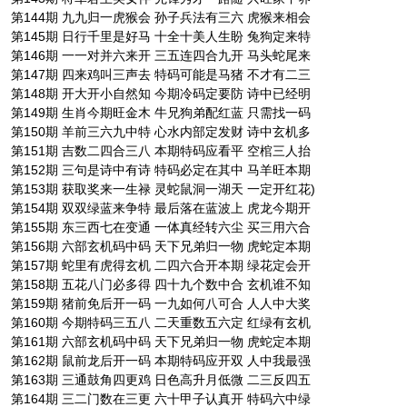
第144期 九九归一虎猴会 孙子兵法有三六 虎猴来相会
第145期 日行千里是好马 十全十美人生盼 兔狗定来特
第146期 一一对并六来开 三五连四合九开 马头蛇尾来
第147期 四来鸡叫三声去 特码可能是马猪 不才有二三
第148期 开大开小自然知 今期冷码定要防 诗中已经明
第149期 生肖今期旺金木 牛兄狗弟配红蓝 只需找一码
第150期 羊前三六九中特 心水内部定发财 诗中玄机多
第151期 吉数二四合三八 本期特码应看平 空棺三人抬
第152期 三句是诗中有诗 特码必定在其中 马羊旺本期
第153期 获取奖来一生禄 灵蛇鼠洞一湖天 一定开红花)
第154期 双双绿蓝来争特 最后落在蓝波上 虎龙今期开
第155期 东三西七在变通 一体真经转六尘 买三用六合
第156期 六部玄机码中码 天下兄弟归一物 虎蛇定本期
第157期 蛇里有虎得玄机 二四六合开本期 绿花定会开
第158期 五花八门必多得 四十九个数中合 玄机谁不知
第159期 猪前免后开一码 一九如何八可合 人人中大奖
第160期 今期特码三五八 二天重数五六定 红绿有玄机
第161期 六部玄机码中码 天下兄弟归一物 虎蛇定本期
第162期 鼠前龙后开一码 本期特码应开双 人中我最强
第163期 三通鼓角四更鸡 日色高升月低微 二三反四五
第164期 三二门数在三更 六十甲子认真开 特码六中绿