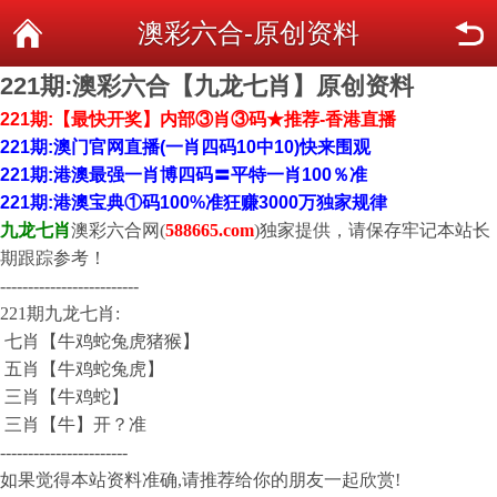
澳彩六合-原创资料
221期:澳彩六合【九龙七肖】原创资料
221期:【最快开奖】内部③肖③码★推荐-香港直播
221期:澳门官网直播(一肖四码10中10)快来围观
221期:港澳最强一肖博四码〓平特一肖100％准
221期:港澳宝典①码100%准狂赚3000万独家规律
九龙七肖
澳彩六合网(
588665.com
)独家提供，请保存牢记本站长
期跟踪参考！
-------------------------
221期九龙七肖:
七肖【牛鸡蛇兔虎猪猴】
五肖【
牛鸡蛇兔虎
】
三肖【
牛鸡蛇
】
三肖【牛】开？准
-----------------------
如果觉得本站资料准确,请推荐给你的朋友一起欣赏!