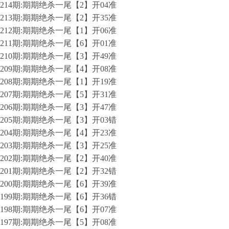
214期
:期期绝杀一尾【2】开04准
213期
:期期绝杀一尾【2】开35准
212期
:期期绝杀一尾【1】开06准
211期
:期期绝杀一尾【6】开01准
210期
:期期绝杀一尾【3】开49准
209期
:期期绝杀一尾【4】开08准
208期
:期期绝杀一尾【1】开19准
207期
:期期绝杀一尾【5】开31准
206期
:期期绝杀一尾【3】开47准
205期
:期期绝杀一尾【3】开03错
204期
:期期绝杀一尾【4】开23准
203期
:期期绝杀一尾【3】开25准
202期
:期期绝杀一尾【2】开40准
201期
:期期绝杀一尾【2】开32错
200期
:期期绝杀一尾【6】开39准
199期
:期期绝杀一尾【6】开36错
198期
:期期绝杀一尾【6】开07准
197期
:期期绝杀一尾【5】开08准