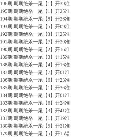
196期
:期期绝杀一尾【1】开39准
195期
:期期绝杀一尾【1】开25准
194期
:期期绝杀一尾【8】开26准
193期
:期期绝杀一尾【5】开09准
192期
:期期绝杀一尾【3】开25准
191期
:期期绝杀一尾【7】开29准
190期
:期期绝杀一尾【2】开16准
189期
:期期绝杀一尾【3】开15准
188期
:期期绝杀一尾【4】开16准
187期
:期期绝杀一尾【7】开01准
186期
:期期绝杀一尾【6】开23准
185期
:期期绝杀一尾【1】开36准
184期
:期期绝杀一尾【4】开01准
183期
:期期绝杀一尾【6】开24准
182期
:期期绝杀一尾【3】开41准
181期
:期期绝杀一尾【1】开19准
180期
:期期绝杀一尾【5】开21准
179期
:期期绝杀一尾【5】开15错