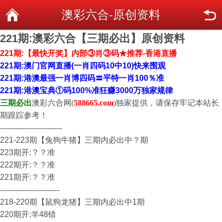
澳彩六合-原创资料
221期:澳彩六合【三期必出】原创资料
221期:【最快开奖】内部③肖③码★推荐-香港直播
221期:澳门官网直播(一肖四码10中10)快来围观
221期:港澳最强一肖博四码〓平特一肖100％准
221期:港澳宝典①码100%准狂赚3000万独家规律
三期必出
澳彩六合网(
588665.com
)独家提供，请保存牢记本站长
期跟踪参考！
-------------------------
221-223期【兔狗牛猪】三期内必出中？期
223期开:？？准
222期开:？？准
221期开:？？准
------------------------
218-220期【鼠狗龙猪】三期内必出中1期
220期开:羊48错